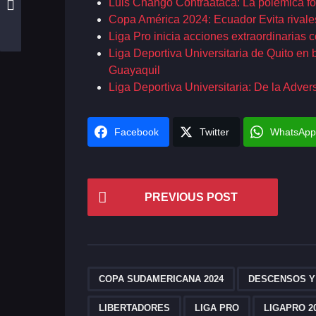
Luis Chango Contraataca: La polémica fó
Copa América 2024: Ecuador Evita rivales
Liga Pro inicia acciones extraordinarias 
Liga Deportiva Universitaria de Quito en
Guayaquil
Liga Deportiva Universitaria: De la Adver
Facebook
Twitter
WhatsApp
P
PREVIOUS POST
o
s
t
P
,
COPA SUDAMERICANA 2024
DESCENSOS Y
a
LIBERTADORES
LIGA PRO
LIGAPRO 2