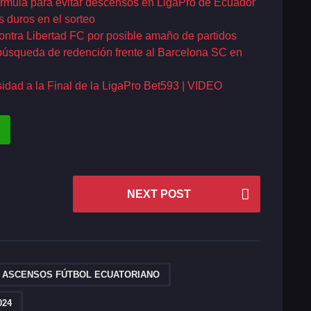
rmula para evitar descensos en LigaPro de Ecuador
 duros en el sorteo
contra Libertad FC por posible amaño de partidos
 búsqueda de redención frente al Barcelona SC en
sidad a la Final de la LigaPro Bet593 | VIDEO
NEXT POST
,
,
,
 ASCENSOS FÚTBOL ECUATORIANO
024