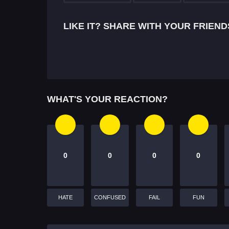
g
i
LIKE IT? SHARE WITH YOUR FRIEND
n
a
t
i
WHAT'S YOUR REACTION?
o
n
0
0
0
0
HATE
CONFUSED
FAIL
FUN