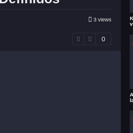
K
3
views
v
0
A
l