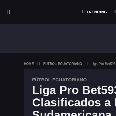
TRENDING
HOME
FÚTBOL ECUATORIANO
Liga Pro Bet593
FÚTBOL ECUATORIANO
3
Liga Pro Bet59
a
ñ
Clasificados a
o
s
Sudamericana 
a