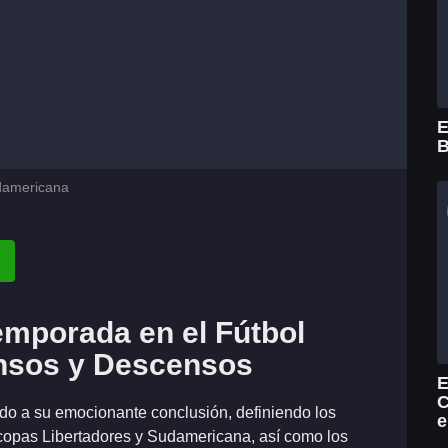
E
B
udamericana
emporada en el Fútbol
nsos y Descensos
E
C
do a su emocionante conclusión, definiendo los
e
copas Libertadores y Sudamericana, así como los