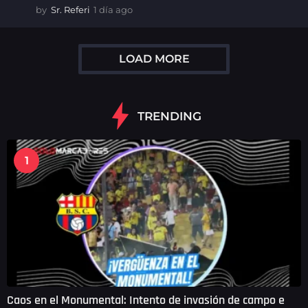
by
Sr. Referi
1 día ago
1
d
í
a
LOAD MORE
a
g
o
TRENDING
1
Caos en el Monumental: Intento de invasión de campo e