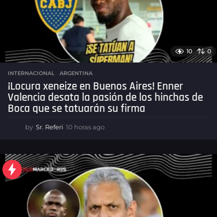
u
a
t
o
10
0
r
INTERNACIONAL
,
ARGENTINA
i
¡Locura xeneize en Buenos Aires! Enner
a
Valencia desata la pasión de los hinchas de
n
Boca que se tatuarán su firma
o
by
Sr. Referi
10 horas ago
1
0
h
o
r
a
s
a
g
o