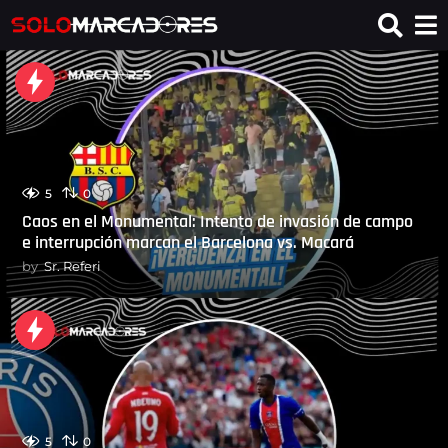
5
0
Caos en el Monumental: Intento de invasión de campo
e interrupción marcan el Barcelona vs. Macará
by
Sr. Referi
5
0