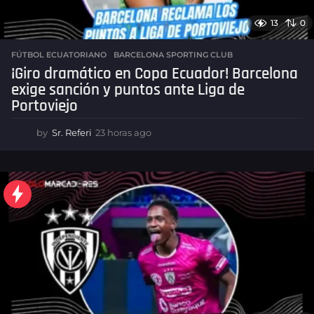
13
0
FÚTBOL ECUATORIANO
,
BARCELONA SPORTING CLUB
¡Giro dramático en Copa Ecuador! Barcelona
exige sanción y puntos ante Liga de
Portoviejo
by
Sr. Referi
23 horas ago
2
3
h
o
r
a
s
a
g
o