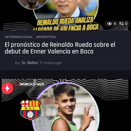
8
0
INTERNACIONAL
,
ARGENTINA
El pronóstico de Reinaldo Rueda sobre el
debut de Enner Valencia en Boca
by
Sr. Referi
11 horas ago
1
1
h
o
r
a
s
a
g
o