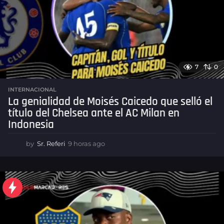
g
a
o
d
o
s
d
7
0
e
INTERNACIONAL
l
La genialidad de Moisés Caicedo que selló el
F
título del Chelsea ante el AC Milan en
Indonesia
ú
t
by
Sr. Referi
9 horas ago
9
b
h
o
o
r
a
l
s
E
a
g
c
o