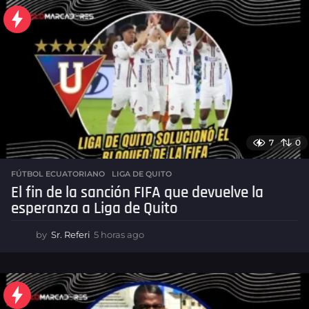
S
o
l
o
M
a
r
7
0
c
a
FÚTBOL ECUATORIANO
,
LIGA DE QUITO
d
El fin de la sanción FIFA que devuelve la
esperanza a Liga de Quito
o
r
by
Sr. Referi
5 horas ago
5
h
e
o
s
r
a
-
s