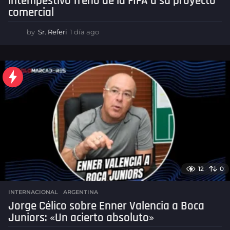
intempestivo freno de la FIFA a su proyecto
comercial
by
Sr. Referi
1 día ago
1
d
í
a
a
g
o
12
0
INTERNACIONAL
,
ARGENTINA
Jorge Célico sobre Enner Valencia a Boca
Juniors: «Un acierto absoluto»