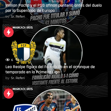
Willian Pacho y el PSG afinan puntería antes del duelo
por la Supercopa de Europa
by
Sr. Referi
6
0
Leo Realpe figura del Famalicão en el arranque de
temporada en la Primeira Liga
by
Sr. Referi