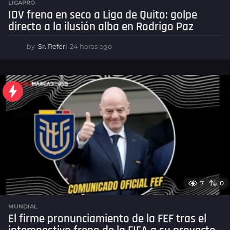
LIGAPRO
IDV frena en seco a Liga de Quito: golpe
directo a la ilusión alba en Rodrigo Paz
by
Sr. Referi
24 horas ago
2
4
h
o
r
a
s
a
g
o
7
0
MUNDIAL
El firme pronunciamiento de la FEF tras el