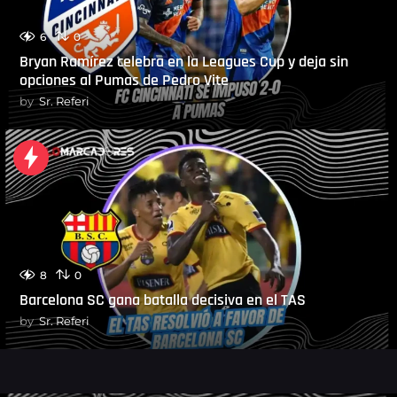
6
0
Bryan Ramírez celebra en la Leagues Cup y deja sin
opciones al Pumas de Pedro Vite
by
Sr. Referi
8
0
Barcelona SC gana batalla decisiva en el TAS
by
Sr. Referi