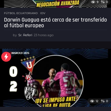
9
0
FÚTBOL ECUATORIANO
,
IDV
Darwin Guagua está cerca de ser transferido
al fútbol europeo
by
Sr. Referi
23 horas ago
2
3
h
o
r
a
s
a
g
o
12
0