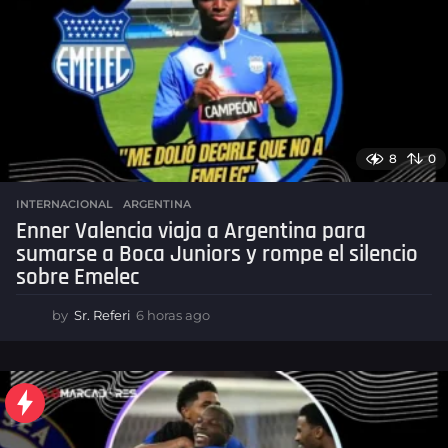
N
a
g
o
o
t
i
c
i
8
0
a
INTERNACIONAL
,
ARGENTINA
s
Enner Valencia viaja a Argentina para
y
sumarse a Boca Juniors y rompe el silencio
sobre Emelec
R
e
by
Sr. Referi
6 horas ago
6
s
h
o
u
r
a
l
s
t
a