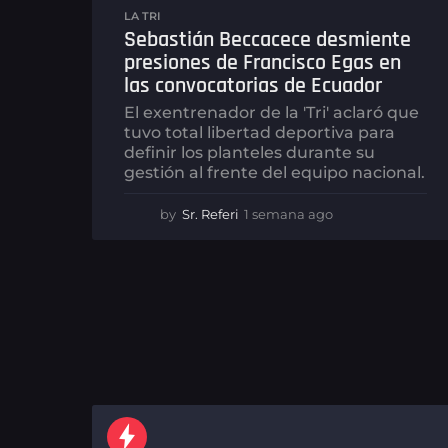
LA TRI
Sebastián Beccacece desmiente
presiones de Francisco Egas en
las convocatorias de Ecuador
El exentrenador de la 'Tri' aclaró que
tuvo total libertad deportiva para
definir los planteles durante su
gestión al frente del equipo nacional.
by
Sr. Referi
1 semana ago
1
s
e
m
a
n
a
a
g
o