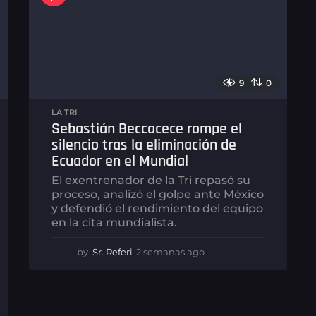
9
0
LA TRI
Sebastián Beccacece rompe el
silencio tras la eliminación de
Ecuador en el Mundial
El exentrenador de la Tri repasó su
proceso, analizó el golpe ante México
y defendió el rendimiento del equipo
en la cita mundialista.
by
Sr. Referi
2 semanas ago
2
s
e
m
a