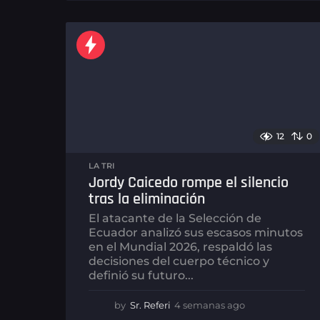
e
m
a
n
a
s
a
g
o
12
0
LA TRI
Jordy Caicedo rompe el silencio
tras la eliminación
El atacante de la Selección de
Ecuador analizó sus escasos minutos
en el Mundial 2026, respaldó las
decisiones del cuerpo técnico y
definió su futuro...
by
Sr. Referi
4 semanas ago
4
s