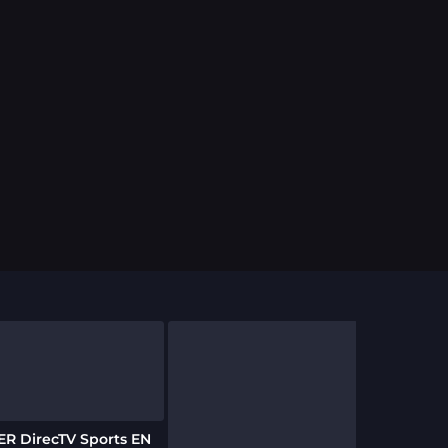
ER DirecTV Sports EN
SKY SPORT