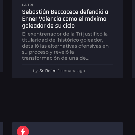
LA TRI
Sebastián Beccacece defendió a
Enner Valencia como el máximo
goleador de su ciclo
El exentrenador de la Tri justificó la
titularidad del histórico goleador,
detalló las alternativas ofensivas en
su proceso y reveló la
transformación de una de...
by
Sr. Referi
1 semana ago
1
s
e
m
a
n
a
a
g
o