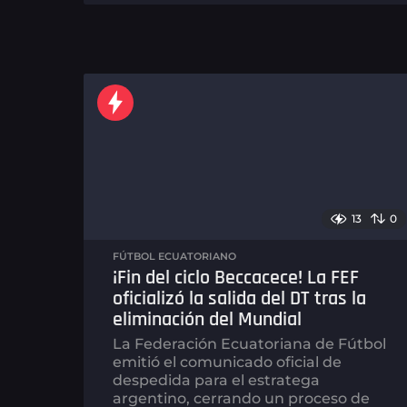
e
m
a
n
a
s
a
g
o
13
0
FÚTBOL ECUATORIANO
¡Fin del ciclo Beccacece! La FEF
oficializó la salida del DT tras la
eliminación del Mundial
La Federación Ecuatoriana de Fútbol
emitió el comunicado oficial de
despedida para el estratega
argentino, cerrando un proceso de