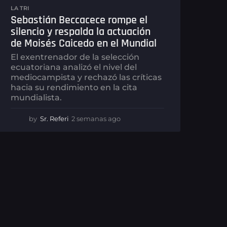
LA TRI
Sebastián Beccacece rompe el
silencio y respalda la actuación
de Moisés Caicedo en el Mundial
El exentrenador de la selección
ecuatoriana analizó el nivel del
mediocampista y rechazó las críticas
hacia su rendimiento en la cita
mundialista.
by
Sr. Referi
2 semanas ago
1
s
e
m
a
n
a
a
g
o