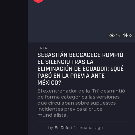
14
0
LA TRI
SEBASTIÁN BECCACECE ROMPIÓ
EL SILENCIO TRAS LA
ELIMINACIÓN DE ECUADOR: ¿QUÉ
PASÓ EN LA PREVIA ANTE
MÉXICO?
El exentrenador de la 'Tri' desmintió
de forma categórica las versiones
que circulaban sobre supuestos
incidentes previos al cruce
mundialista.
by
Sr. Referi
2 semanas ago
2
s