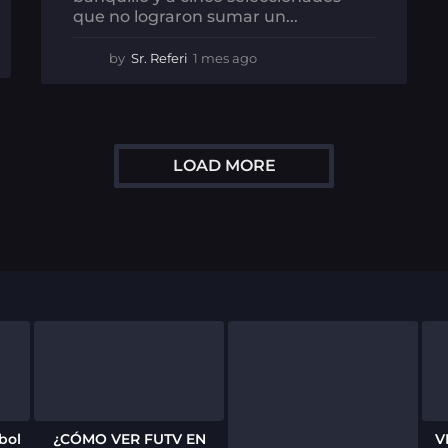
que no lograron sumar un...
by
Sr. Referi
1 mes ago
1
m
e
s
a
g
LOAD MORE
o
bol
¿CÓMO VER FUTV EN
V