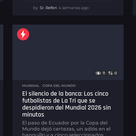
by
Sr. Referi
4 semanas ago
4
s
e
m
a
n
a
s
a
g
o
11
0
MUNDIAL
,
COPA DEL MUNDO
El silencio de la banca: Los cinco
futbolistas de La Tri que se
despidieron del Mundial 2026 sin
minutos
El paso de Ecuador por la Copa del
Mundo dejó certezas, un adiós en el
banquillo y a cinco seleccionados