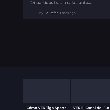
24 partidos tras la caída ante...
by
Sr. Referi
1 mes ago
1
m
e
s
a
g
o
Cómo VER Tigo Sports
VER El Canal del Fút