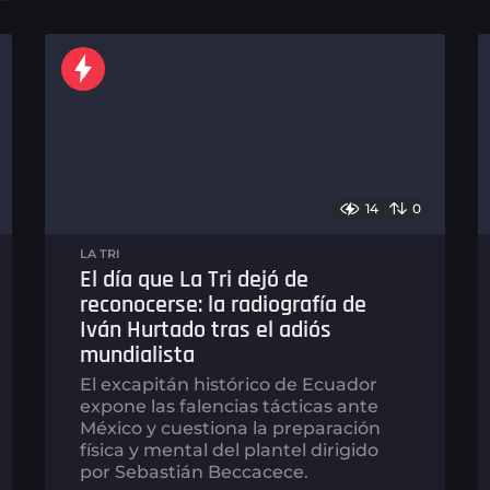
n
a
s
a
g
o
14
0
LA TRI
El día que La Tri dejó de
reconocerse: la radiografía de
Iván Hurtado tras el adiós
mundialista
El excapitán histórico de Ecuador
expone las falencias tácticas ante
México y cuestiona la preparación
física y mental del plantel dirigido
por Sebastián Beccacece.