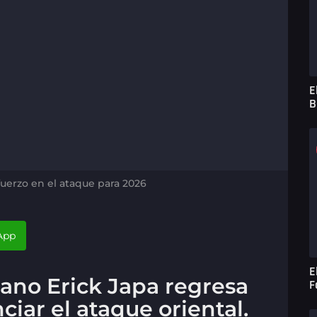
E
B
fuerzo en el ataque para 2026
App
E
ano Erick Japa regresa
F
iar el ataque oriental.