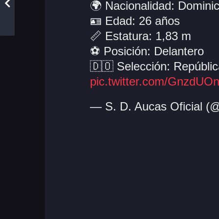
🌍 Nacionalidad: Domini
🪪 Edad: 26 años
📏 Estatura: 1,83 m
⚽ Posición: Delantero
🇩🇴 Selección: Repúbl
pic.twitter.com/GnzdUO
— S. D. Aucas Oficial 