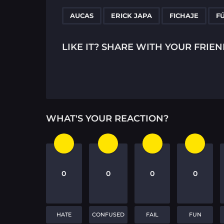
t
P
,
,
,
AUCAS
ERICK JAPA
FICHAJE
F
a
g
LIKE IT? SHARE WITH YOUR FRIEN
i
n
a
t
WHAT'S YOUR REACTION?
i
o
n
0
0
0
0
HATE
CONFUSED
FAIL
FUN