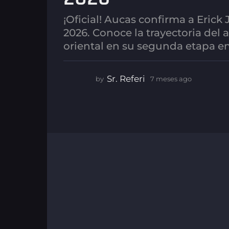
a
g
¡Oficial! Aucas confirma a Eric
o
2026. Conoce la trayectoria del 
7
oriental en su segunda etapa e
m
e
s
Sr. Referi
by
7 meses ago
7
e
m
e
s
s
a
e
g
s
o
a
g
o