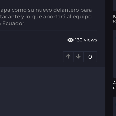
k Japa como su nuevo delantero para
K
atacante y lo que aportará al equipo
R
n Ecuador.
130
views
0
A
d