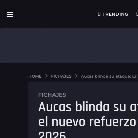
TRENDING
FICHAJES
HOME
Aucas blinda su ataque: Eri
FICHAJES
7
Aucas blinda su a
m
e
el nuevo refuerzo
s
e
2026
s