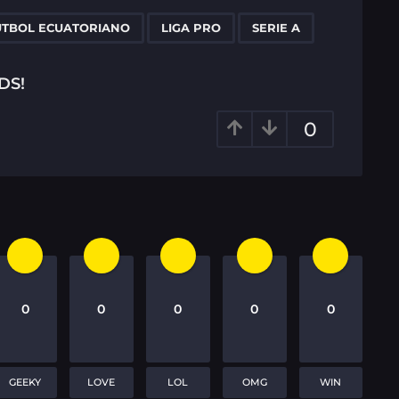
,
,
ÚTBOL ECUATORIANO
LIGA PRO
SERIE A
DS!
0
0
0
0
0
0
GEEKY
LOVE
LOL
OMG
WIN