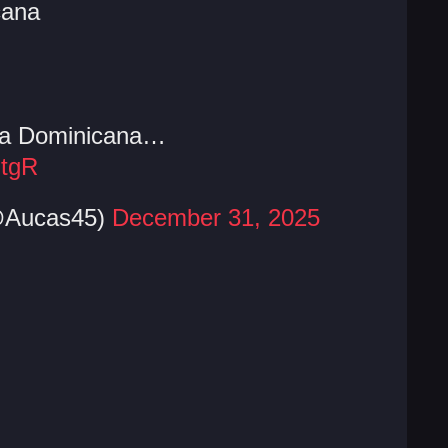
cana
ica Dominicana…
ntgR
(@Aucas45)
December 31, 2025