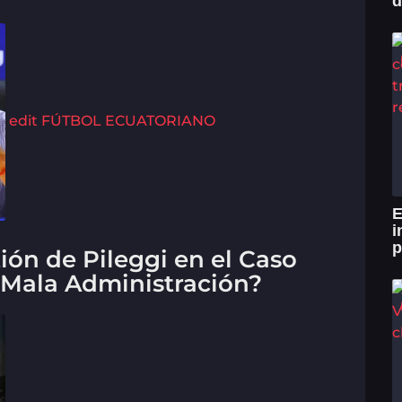
d
edit
FÚTBOL ECUATORIANO
E
i
p
tión de Pileggi en el Caso
o Mala Administración?