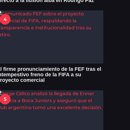
irecto a la ilusión alba en Rodrigo Paz
4
l firme pronunciamiento de la FEF tras el
ntempestivo freno de la FIFA a su
royecto comercial
5