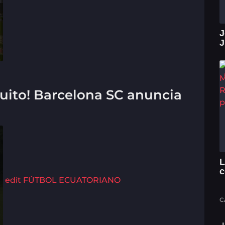
J
J
uito! Barcelona SC anuncia
L
c
edit
FÚTBOL ECUATORIANO
C