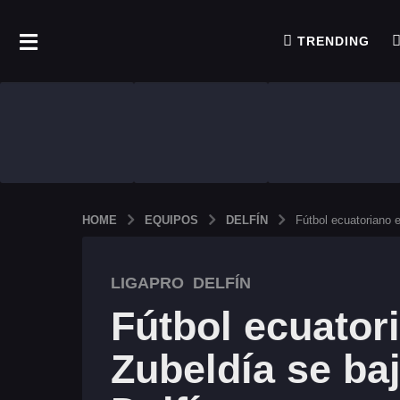
TRENDING
HOME
EQUIPOS
DELFÍN
Fútbol ecuatoriano e
3
LIGAPRO
,
DELFÍN
m
Fútbol ecuatori
e
s
Zubeldía se ba
e
s