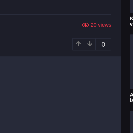
K
v
20
views
0
A
l