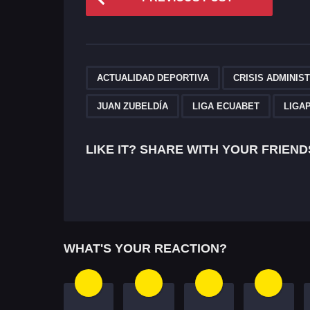
o
s
t
P
,
ACTUALIDAD DEPORTIVA
CRISIS ADMINIS
a
JUAN ZUBELDÍA
LIGA ECUABET
LIGA
g
i
LIKE IT? SHARE WITH YOUR FRIEND
n
a
t
i
WHAT'S YOUR REACTION?
o
n