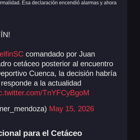
normalidad. Esa declaración encendió alarmas y ahora
ÍN!
lfinSC
comandado por Juan
adro cetáceo posterior al encuentro
Deportivo Cuenca, la decisión habría
 responde a la actualidad
ic.twitter.com/TnYFCyBgoM
gner_mendoza)
May 15, 2026
ional para el Cetáceo