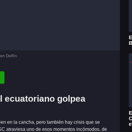
E
B
en Delfín
ol ecuatoriano golpea
E
C
len en la cancha, pero también hay crisis que se
e
n SC atraviesa uno de esos momentos incómodos, de