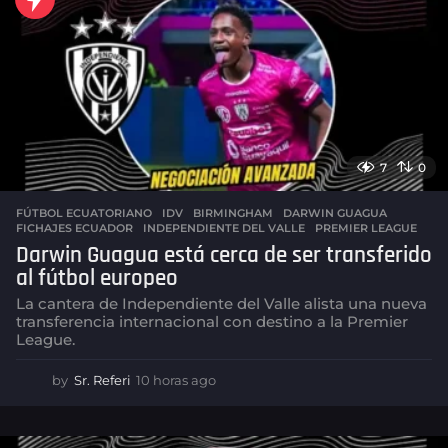
s
a
g
o
7
0
FÚTBOL ECUATORIANO
,
IDV
BIRMINGHAM
,
DARWIN GUAGUA
,
FICHAJES ECUADOR
,
INDEPENDIENTE DEL VALLE
,
PREMIER LEAGUE
Darwin Guagua está cerca de ser transferido
al fútbol europeo
La cantera de Independiente del Valle alista una nueva
transferencia internacional con destino a la Premier
League.
by
Sr. Referi
10 horas ago
1
0
h
o