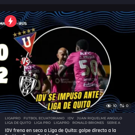
0
h
o
r
a
s
a
g
o
10
0
LIGAPRO
FUTBOL ECUATORIANO
,
IDV
,
JUAN RIQUELME ANGULO
,
LIGA DE QUITO
,
LIGA PRO
,
LIGAPRO
,
RONALD BRIONES
,
SERIE A
IDV frena en seco a Liga de Quito: golpe directo a la