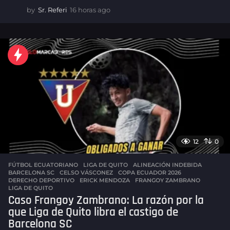
by
Sr. Referi
16 horas ago
1
5
h
o
r
a
s
a
g
o
12
0
FÚTBOL ECUATORIANO
,
LIGA DE QUITO
ALINEACIÓN INDEBIDA
,
BARCELONA SC
,
CELSO VÁSCONEZ
,
COPA ECUADOR 2026
,
DERECHO DEPORTIVO
,
ERICK MENDOZA
,
FRANGOY ZAMBRANO
,
LIGA DE QUITO
Caso Frangoy Zambrano: La razón por la
que Liga de Quito libra el castigo de
Barcelona SC