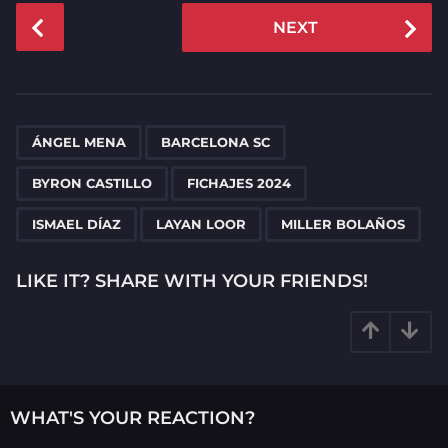
P
NEXT
o
s
t
P
,
,
,
,
,
,
a
ÁNGEL MENA
BARCELONA SC
g
BYRON CASTILLO
FICHAJES 2024
i
n
ISMAEL DÍAZ
LAYAN LOOR
MILLER BOLAÑOS
a
t
LIKE IT? SHARE WITH YOUR FRIENDS!
i
o
n
WHAT'S YOUR REACTION?