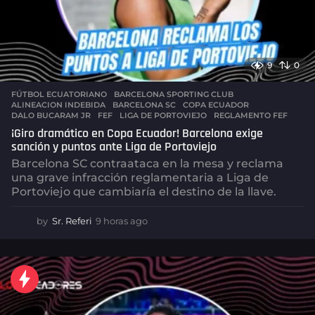
9
0
FÚTBOL ECUATORIANO
,
BARCELONA SPORTING CLUB
ALINEACION INDEBIDA
,
BARCELONA SC
,
COPA ECUADOR
,
DALO BUCARAM JR
,
FEF
,
LIGA DE PORTOVIEJO
,
REGLAMENTO FEF
¡Giro dramático en Copa Ecuador! Barcelona exige
sanción y puntos ante Liga de Portoviejo
Barcelona SC contraataca en la mesa y reclama
una grave infracción reglamentaria a Liga de
Portoviejo que cambiaría el destino de la llave.
by
Sr. Referi
9 horas ago
9
h
o
r
a
s
a
g