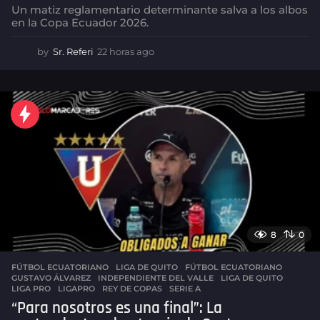
Un matiz reglamentario determinante salva a los albos
en la Copa Ecuador 2026.
by
Sr. Referi
22 horas ago
2
2
h
o
r
a
s
a
g
o
8
0
FÚTBOL ECUATORIANO
,
LIGA DE QUITO
FÚTBOL ECUATORIANO
,
GUSTAVO ÁLVAREZ
,
INDEPENDIENTE DEL VALLE
,
LIGA DE QUITO
,
LIGA PRO
,
LIGAPRO
,
REY DE COPAS
,
SERIE A
“Para nosotros es una final”: La