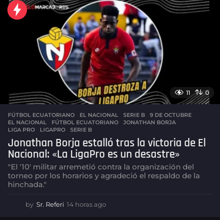
r
a
s
a
g
o
11
0
FÚTBOL ECUATORIANO
,
EL NACIONAL
,
SERIE B
9 DE OCTUBRE
,
EL NACIONAL
,
FÚTBOL ECUATORIANO
,
JONATHAN BORJA
,
LIGA PRO
,
LIGAPRO
,
SERIE B
Jonathan Borja estalló tras la victoria de El
Nacional: «La LigaPro es un desastre»
"El '10' militar arremetió contra la organización del
torneo por los horarios y agradeció el respaldo de la
hinchada."
by
Sr. Referi
14 horas ago
1
4