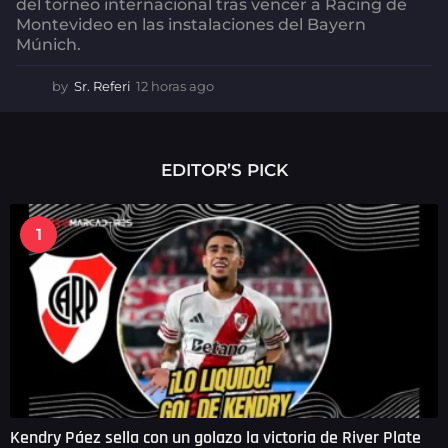
del torneo internacional tras vencer a Racing de
Montevideo en las instalaciones del Bayern
Múnich.
by
Sr. Referi
12 horas ago
1
2
h
o
r
EDITOR’S PICK
a
s
a
1
g
o
Kendry Páez sella con un golazo la victoria de River Plate