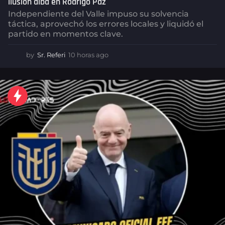
ilusión alba en Rodrigo Paz
Independiente del Valle impuso su solvencia
táctica, aprovechó los errores locales y liquidó el
partido en momentos clave.
by
Sr. Referi
10 horas ago
1
0
h
o
r
a
s
a
g
o