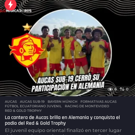
r
a
s
a
g
o
6
0
AUCAS
AUCAS SUB-19
,
BAYERN MÚNICH
,
FORMATIVAS AUCAS
,
FÚTBOL ECUATORIANO JUVENIL
,
RACING DE MONTEVIDEO
,
RED & GOLD TROPHY
La cantera de Aucas brilla en Alemania y conquista el
podio del Red & Gold Trophy
El juvenil equipo oriental finalizó en tercer lugar