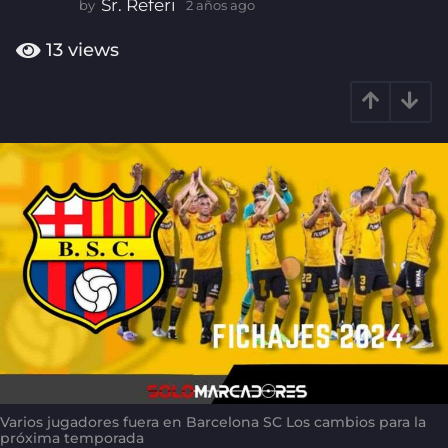
Sr. Referi
by
2 años ago
2
o
a
ñ
2
13
views
o
a
s
ñ
a
o
g
o
s
a
g
o
Varios jugadores fuera en Barcelona SC Los cambios para la
próxima temporada