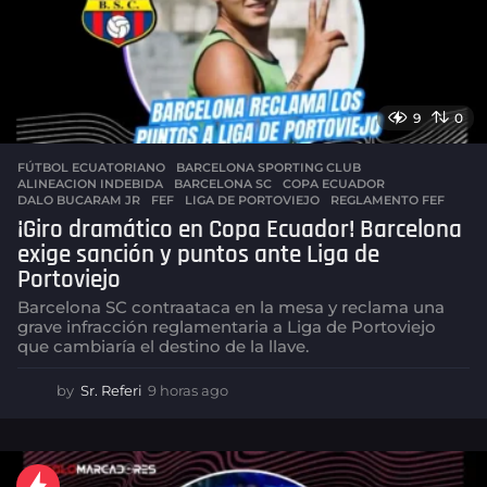
9
0
FÚTBOL ECUATORIANO
,
BARCELONA SPORTING CLUB
ALINEACION INDEBIDA
,
BARCELONA SC
,
COPA ECUADOR
,
DALO BUCARAM JR
,
FEF
,
LIGA DE PORTOVIEJO
,
REGLAMENTO FEF
¡Giro dramático en Copa Ecuador! Barcelona
exige sanción y puntos ante Liga de
Portoviejo
Barcelona SC contraataca en la mesa y reclama una
grave infracción reglamentaria a Liga de Portoviejo
que cambiaría el destino de la llave.
by
Sr. Referi
9 horas ago
9
h
o
r
a