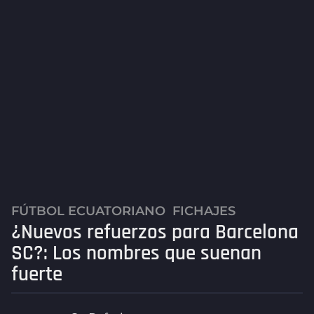
FÚTBOL ECUATORIANO
,
FICHAJES
2
¿Nuevos refuerzos para Barcelona
a
ñ
SC?: Los nombres que suenan
o
fuerte
s
a
g