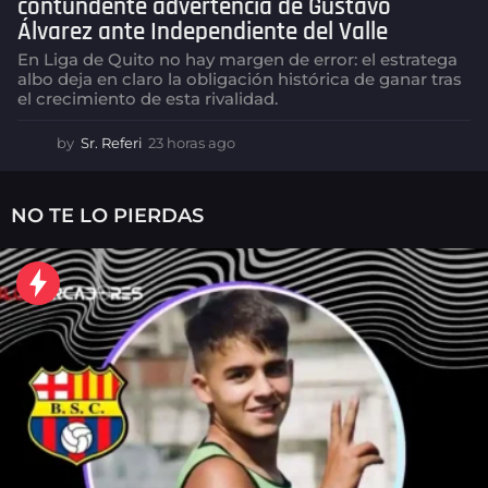
contundente advertencia de Gustavo
Álvarez ante Independiente del Valle
En Liga de Quito no hay margen de error: el estratega
albo deja en claro la obligación histórica de ganar tras
el crecimiento de esta rivalidad.
by
Sr. Referi
23 horas ago
2
3
h
o
NO TE LO PIERDAS
r
a
s
a
g
o