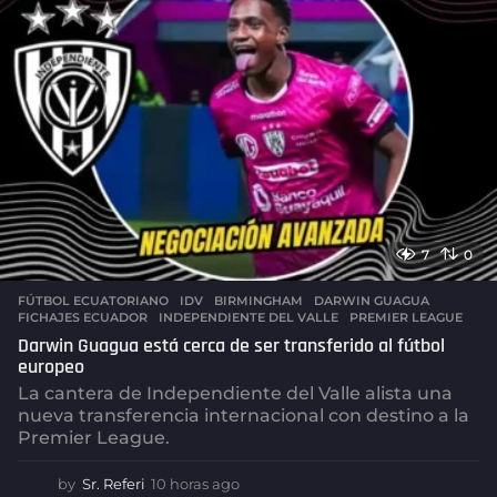
o
7
0
FÚTBOL ECUATORIANO
,
IDV
BIRMINGHAM
,
DARWIN GUAGUA
,
FICHAJES ECUADOR
,
INDEPENDIENTE DEL VALLE
,
PREMIER LEAGUE
Darwin Guagua está cerca de ser transferido al fútbol
europeo
La cantera de Independiente del Valle alista una
nueva transferencia internacional con destino a la
Premier League.
by
Sr. Referi
10 horas ago
1