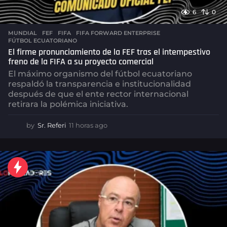
6
0
MUNDIAL
FEF
,
FIFA
,
FIFA FORWARD ENTERPRISE
,
FÚTBOL ECUATORIANO
El firme pronunciamiento de la FEF tras el intempestivo
freno de la FIFA a su proyecto comercial
El máximo organismo del fútbol ecuatoriano
respaldó la transparencia e institucionalidad
después de que el ente rector internacional
retirara la polémica iniciativa.
by
Sr. Referi
11 horas ago
1
1
h
o
r
a
s
a
g
o