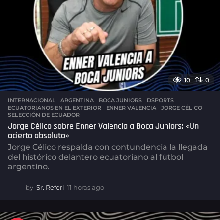
10
0
INTERNACIONAL
,
ARGENTINA
BOCA JUNIORS
,
DSPORTS
,
ECUATORIANOS EN EL EXTERIOR
,
ENNER VALENCIA
,
JORGE CÉLICO
,
SELECCIÓN DE ECUADOR
Jorge Célico sobre Enner Valencia a Boca Juniors: «Un
acierto absoluto»
Jorge Célico respalda con contundencia la llegada
del histórico delantero ecuatoriano al fútbol
argentino.
by
Sr. Referi
11 horas ago
1
1
h
o