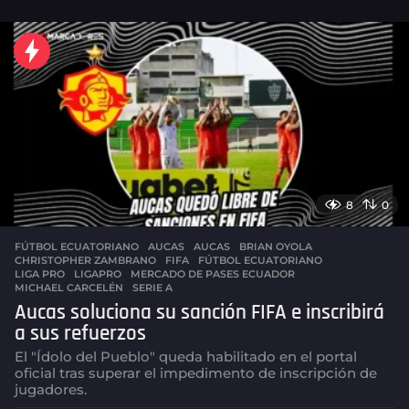
h
o
r
a
s
a
g
o
8
0
FÚTBOL ECUATORIANO
,
AUCAS
AUCAS
,
BRIAN OYOLA
,
CHRISTOPHER ZAMBRANO
,
FIFA
,
FÚTBOL ECUATORIANO
,
LIGA PRO
,
LIGAPRO
,
MERCADO DE PASES ECUADOR
,
MICHAEL CARCELÉN
,
SERIE A
Aucas soluciona su sanción FIFA e inscribirá
a sus refuerzos
El "Ídolo del Pueblo" queda habilitado en el portal
oficial tras superar el impedimento de inscripción de
jugadores.