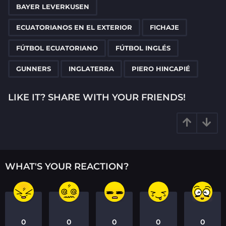
g
BAYER LEVERKUSEN
i
n
ECUATORIANOS EN EL EXTERIOR
FICHAJE
a
FÚTBOL ECUATORIANO
FÚTBOL INGLÉS
t
i
GUNNERS
INGLATERRA
PIERO HINCAPIÉ
o
n
LIKE IT? SHARE WITH YOUR FRIENDS!
WHAT'S YOUR REACTION?
0
0
0
0
0