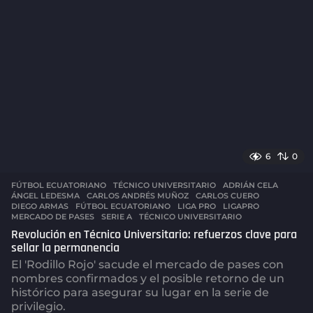
o
6
0
FÚTBOL ECUATORIANO
,
TÉCNICO UNIVERSITARIO
ADRIÁN CELA
,
ÁNGEL LEDESMA
,
CARLOS ANDRÉS MUÑOZ
,
CARLOS CUERO
,
DIEGO ARMAS
,
FÚTBOL ECUATORIANO
,
LIGA PRO
,
LIGAPRO
,
MERCADO DE PASES
,
SERIE A
,
TÉCNICO UNIVERSITARIO
Revolución en Técnico Universitario: refuerzos clave para
sellar la permanencia
El 'Rodillo Rojo' sacude el mercado de pases con
nombres confirmados y el posible retorno de un
histórico para asegurar su lugar en la serie de
privilegio.