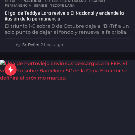
BI-TRI
,
EL NACIONAL
,
FÚTBOL ECUATORIANO
,
LIGAPRO
,
PERMANENCIA
,
SERIE B
,
TEDDYE LARA
El gol de Teddye Lara revive a El Nacional y enciende la
ilusión de la permanencia
El triunfo 1-0 sobre 9 de Octubre deja al 'Bi-Tri' a un
solo punto de dejar el fondo y renueva la fe criolla.
by
Sr. Referi
2 horas ago
2
h
o
r
a
s
a
g
o