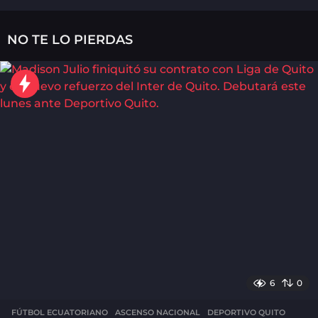
m
e
s
NO TE LO PIERDAS
e
s
a
g
o
6
0
FÚTBOL ECUATORIANO
ASCENSO NACIONAL
,
DEPORTIVO QUITO
,