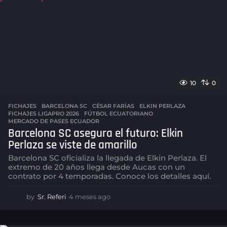
g
o
10
0
FICHAJES
BARCELONA SC
,
CÉSAR FARÍAS
,
ELKIN PERLAZA
,
FICHAJES LIGAPRO 2026
,
FÚTBOL ECUATORIANO
,
MERCADO DE PASES ECUADOR
Barcelona SC asegura el futuro: Elkin
Perlaza se viste de amarillo
Barcelona SC oficializa la llegada de Elkin Perlaza. El
extremo de 20 años llega desde Aucas con un
contrato por 4 temporadas. Conoce los detalles aquí.
by
Sr. Referi
4 meses ago
4
m
e
s