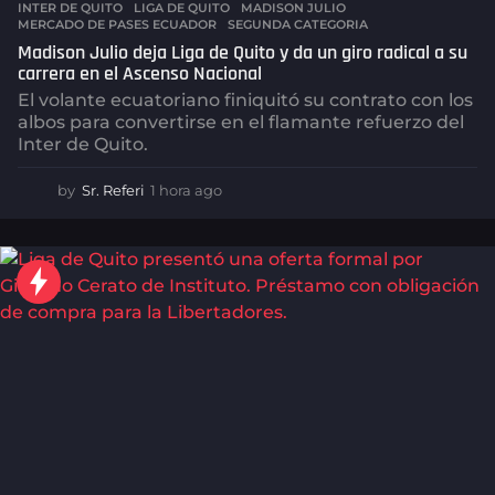
INTER DE QUITO
,
LIGA DE QUITO
,
MADISON JULIO
,
MERCADO DE PASES ECUADOR
,
SEGUNDA CATEGORIA
Madison Julio deja Liga de Quito y da un giro radical a su
carrera en el Ascenso Nacional
El volante ecuatoriano finiquitó su contrato con los
albos para convertirse en el flamante refuerzo del
Inter de Quito.
by
Sr. Referi
1 hora ago
1
h
o
r
a
a
g
o