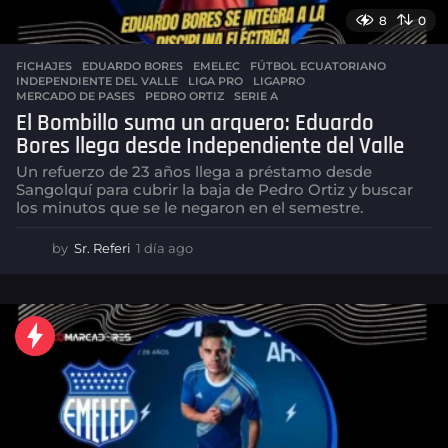
8
0
FICHAJES
EDUARDO BORES
,
EMELEC
,
FÚTBOL ECUATORIANO
,
INDEPENDIENTE DEL VALLE
,
LIGA PRO
,
LIGAPRO
,
MERCADO DE PASES
,
PEDRO ORTIZ
,
SERIE A
El Bombillo suma un arquero: Eduardo
Bores llega desde Independiente del Valle
Un refuerzo de 23 años llega a préstamo desde
Sangolquí para cubrir la baja de Pedro Ortiz y buscar
los minutos que se le negaron en el semestre.
by
Sr. Referi
1 día ago
1
d
í
a
a
g
o