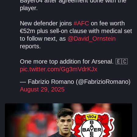
Bayer04 after agreement done with the
player.
New defender joins
#AFC
on fee worth
€52m plus sell-on clause with medical set
to follow next, as
@David_Ornstein
reports.
One more top addition for Arsenal. 🇪🇨
pic.twitter.com/Gg3mVdrKJx
— Fabrizio Romano (@FabrizioRomano)
August 29, 2025