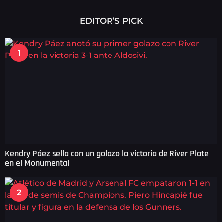
r
a
EDITOR’S PICK
s
a
g
1
o
Kendry Páez sella con un golazo la victoria de River Plate
en el Monumental
2