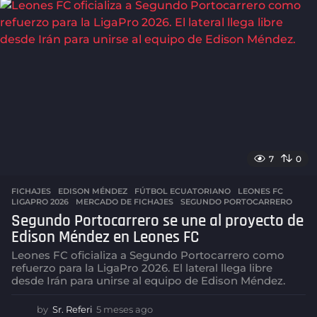
e
s
a
g
o
7
0
FICHAJES
EDISON MÉNDEZ
,
FÚTBOL ECUATORIANO
,
LEONES FC
,
LIGAPRO 2026
,
MERCADO DE FICHAJES
,
SEGUNDO PORTOCARRERO
Segundo Portocarrero se une al proyecto de
Edison Méndez en Leones FC
Leones FC oficializa a Segundo Portocarrero como
refuerzo para la LigaPro 2026. El lateral llega libre
desde Irán para unirse al equipo de Edison Méndez.
by
Sr. Referi
5 meses ago
5