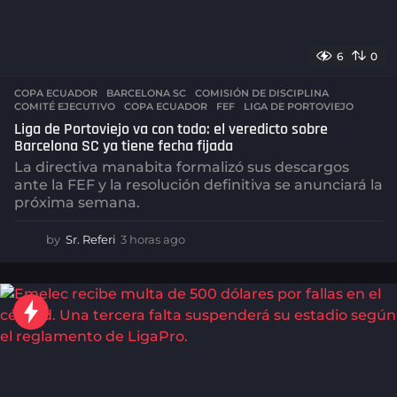
6
0
COPA ECUADOR
BARCELONA SC
,
COMISIÓN DE DISCIPLINA
,
COMITÉ EJECUTIVO
,
COPA ECUADOR
,
FEF
,
LIGA DE PORTOVIEJO
Liga de Portoviejo va con todo: el veredicto sobre
Barcelona SC ya tiene fecha fijada
La directiva manabita formalizó sus descargos
ante la FEF y la resolución definitiva se anunciará la
próxima semana.
by
Sr. Referi
3 horas ago
3
h
o
r
a
s
a
g
o