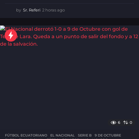
by
Sr. Referi
2 horas ago
2
h
o
r
a
s
a
g
o
6
0
FÚTBOL ECUATORIANO
,
EL NACIONAL
,
SERIE B
9 DE OCTUBRE
,