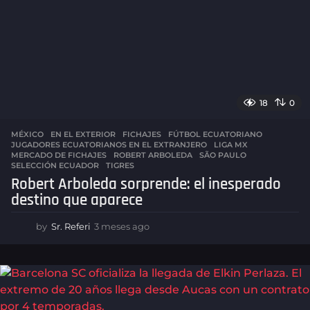
o
18
0
MÉXICO
,
EN EL EXTERIOR
,
FICHAJES
FÚTBOL ECUATORIANO
,
JUGADORES ECUATORIANOS EN EL EXTRANJERO
,
LIGA MX
,
MERCADO DE FICHAJES
,
ROBERT ARBOLEDA
,
SÃO PAULO
,
SELECCIÓN ECUADOR
,
TIGRES
Robert Arboleda sorprende: el inesperado
destino que aparece
by
Sr. Referi
3 meses ago
3
m
e
s
e
s
a