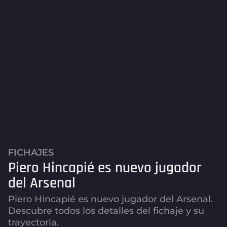
FICHAJES
1
Piero Hincapié es nuevo jugador
1
m
del Arsenal
e
Piero Hincapié es nuevo jugador del Arsenal.
s
Descubre todos los detalles del fichaje y su
e
trayectoria.
s