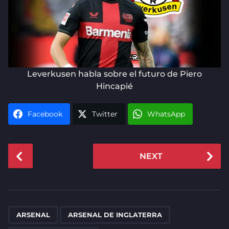
Leverkusen habla sobre el futuro de Piero
Hincapié
Facebook
Twitter
WhatsApp
P
NEXT
o
s
t
P
,
,
,
,
,
,
,
,
,
a
ARSENAL
ARSENAL DE INGLATERRA