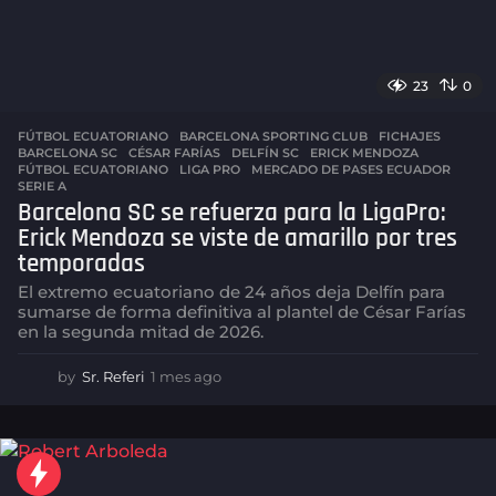
o
23
0
FÚTBOL ECUATORIANO
,
BARCELONA SPORTING CLUB
,
FICHAJES
BARCELONA SC
,
CÉSAR FARÍAS
,
DELFÍN SC
,
ERICK MENDOZA
,
FÚTBOL ECUATORIANO
,
LIGA PRO
,
MERCADO DE PASES ECUADOR
,
SERIE A
Barcelona SC se refuerza para la LigaPro:
Erick Mendoza se viste de amarillo por tres
temporadas
El extremo ecuatoriano de 24 años deja Delfín para
sumarse de forma definitiva al plantel de César Farías
en la segunda mitad de 2026.
by
Sr. Referi
1 mes ago
1
m
e
s
a
g