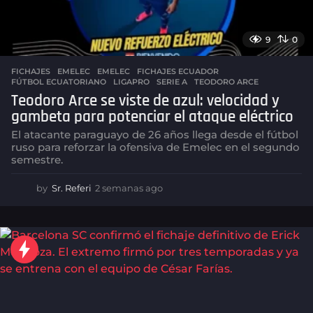
9
0
FICHAJES
,
EMELEC
EMELEC
,
FICHAJES ECUADOR
,
FÚTBOL ECUATORIANO
,
LIGAPRO
,
SERIE A
,
TEODORO ARCE
Teodoro Arce se viste de azul: velocidad y
gambeta para potenciar el ataque eléctrico
El atacante paraguayo de 26 años llega desde el fútbol
ruso para reforzar la ofensiva de Emelec en el segundo
semestre.
by
Sr. Referi
2 semanas ago
2
s
e
m
a
n
a
s
a
g