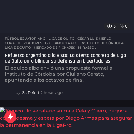
5
0
FÚTBOL ECUATORIANO
,
LIGA DE QUITO
CÉSAR LUIS MERLO
,
COPA LIBERTADORES
,
GIULIANO CERATO
,
INSTITUTO DE CÓRDOBA
,
LIGA DE QUITO
,
MERCADO DE FICHAJES
,
MIRASSOL
Refuerzo argentino a la vista: La oferta concreta de Liga
de Quito para blindar su defensa en Libertadores
El equipo albo envió una propuesta formal a
Instituto de Córdoba por Giuliano Cerato,
apuntando a los octavos de final.
by
Sr. Referi
2 horas ago
2
h
o
r
a
s
a
g