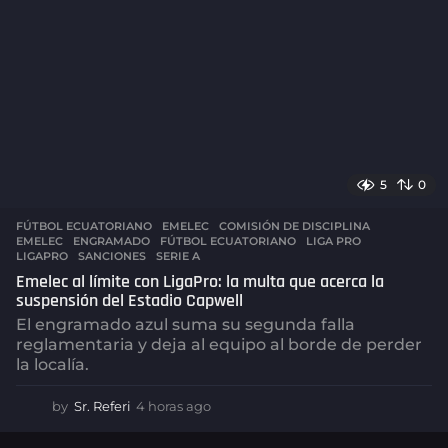
5
0
FÚTBOL ECUATORIANO
,
EMELEC
COMISIÓN DE DISCIPLINA
,
EMELEC
,
ENGRAMADO
,
FÚTBOL ECUATORIANO
,
LIGA PRO
,
LIGAPRO
,
SANCIONES
,
SERIE A
Emelec al límite con LigaPro: la multa que acerca la
suspensión del Estadio Capwell
El engramado azul suma su segunda falla
reglamentaria y deja al equipo al borde de perder
la localía.
by
Sr. Referi
4 horas ago
4
h
o