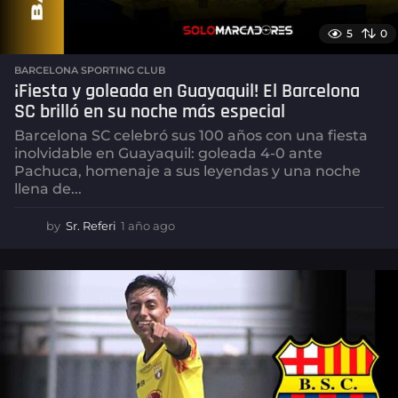
5
0
BARCELONA SPORTING CLUB
¡Fiesta y goleada en Guayaquil! El Barcelona
SC brilló en su noche más especial
Barcelona SC celebró sus 100 años con una fiesta
inolvidable en Guayaquil: goleada 4-0 ante
Pachuca, homenaje a sus leyendas y una noche
llena de...
by
Sr. Referi
1 año ago
1
a
ñ
o
a
g
o