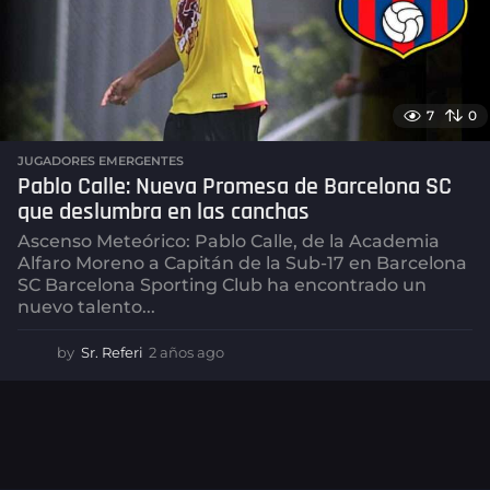
7
0
JUGADORES EMERGENTES
Pablo Calle: Nueva Promesa de Barcelona SC
que deslumbra en las canchas
Ascenso Meteórico: Pablo Calle, de la Academia
Alfaro Moreno a Capitán de la Sub-17 en Barcelona
SC Barcelona Sporting Club ha encontrado un
nuevo talento...
by
Sr. Referi
2 años ago
2
a
ñ
o
s
a
g