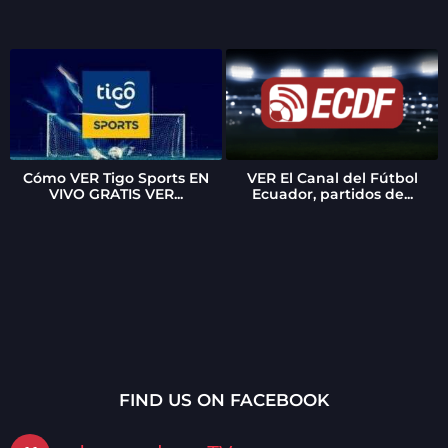
o
Cómo VER Tigo Sports EN
VER El Canal del Fútbol
VIVO GRATIS VER...
Ecuador, partidos de...
FIND US ON FACEBOOK