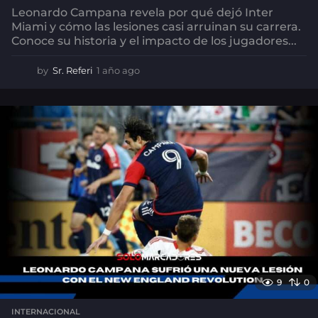
Leonardo Campana revela por qué dejó Inter
Miami y cómo las lesiones casi arruinan su carrera.
Conoce su historia y el impacto de los jugadores...
by
Sr. Referi
1 año ago
1
a
ñ
o
a
g
o
9
0
INTERNACIONAL