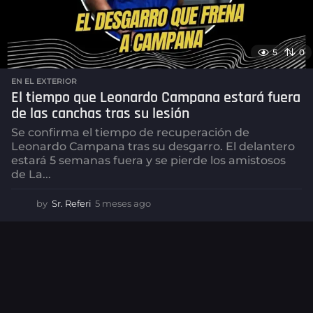
5
0
EN EL EXTERIOR
El tiempo que Leonardo Campana estará fuera
de las canchas tras su lesión
Se confirma el tiempo de recuperación de
Leonardo Campana tras su desgarro. El delantero
estará 5 semanas fuera y se pierde los amistosos
de La...
by
Sr. Referi
5 meses ago
5
m
e
s
e
s
a
g
o