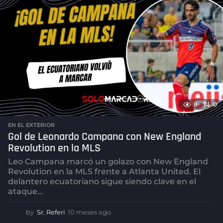
s
a
g
o
8
0
EN EL EXTERIOR
Gol de Leonardo Campana con New England
Revolution en la MLS
Leo Campana marcó un golazo con New England
Revolution en la MLS frente a Atlanta United. El
delantero ecuatoriano sigue siendo clave en el
ataque...
by
Sr. Referi
10 meses ago
1
0