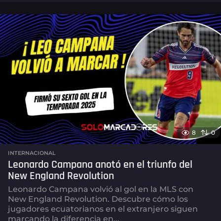
m
e
s
e
s
a
g
o
8
0
INTERNACIONAL
Leonardo Campana anotó en el triunfo del
New England Revolution
Leonardo Campana volvió al gol en la MLS con
New England Revolution. Descubre cómo los
jugadores ecuatorianos en el extranjero siguen
marcando la diferencia en...