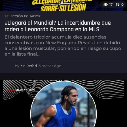
17
0
SELECCIÓN ECUADOR
¿Llegará al Mundial? La incertidumbre que
rodea a Leonardo Campana en la MLS
El delantero tricolor acumula diez ausencias
consecutivas con New England Revolution debido
a una lesión muscular, poniendo en riesgo su cupo
en la lista final...
by
Sr. Referi
3 meses ago
3
m
e
s
e
s
a
g
o