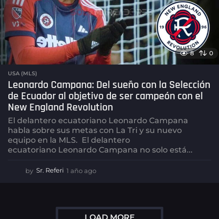
8
0
USA (MLS)
Leonardo Campana: Del sueño con la Selección
de Ecuador al objetivo de ser campeón con el
New England Revolution
El delantero ecuatoriano Leonardo Campana
habla sobre sus metas con La Tri y su nuevo
equipo en la MLS. El delantero
ecuatoriano Leonardo Campana no solo está...
by
Sr. Referi
1 año ago
1
a
ñ
o
a
LOAD MORE
g