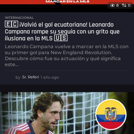
8
0
INTERNACIONAL
🇪🇨 ¡Volvió el gol ecuatoriano! Leonardo
Campana rompe su sequía con un grito que
ilusiona en la MLS 🇺🇸
Leonardo Campana vuelve a marcar en la MLS con
su primer gol para New England Revolution.
Descubre cómo fue su actuación y qué significa
este...
by
Sr. Referi
1 año ago
1
a
ñ
o
a
g
o