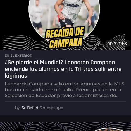
7
0
EN EL EXTERIOR
¿Se pierde el Mundial? Leonardo Campana
enciende las alarmas en la Tri tras salir entre
lágrimas
Leonardo Campana salió entre lágrimas en la MLS
tras una recaída en su tobillo. Preocupación en la
Selección de Ecuador previo a los amistosos de...
by
Sr. Referi
5 meses ago
5
m
e
s
e