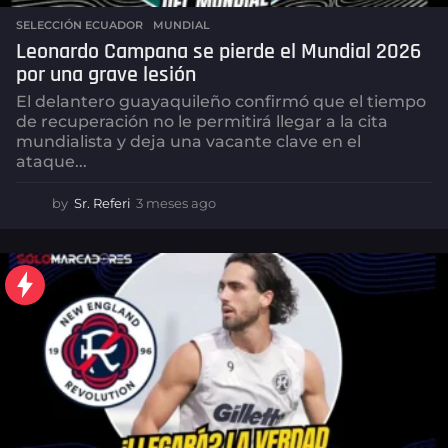
SELECCIÓN ECUADOR
,
MUNDIAL
Leonardo Campana se pierde el Mundial 2026
por una grave lesión
El delantero guayaquileño confirmó que el tiempo
de recuperación no le permitirá llegar a la cita
mundialista y deja una vacante clave en el
ataque...
by
Sr. Referi
3 meses ago
3
m
e
s
e
s
a
g
o