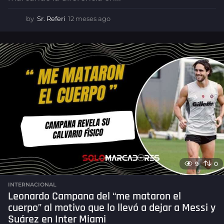
by
Sr. Referi
12 meses ago
1
2
m
e
s
e
s
a
g
o
9
0
INTERNACIONAL
Leonardo Campana del “me mataron el
cuerpo” al motivo que lo llevó a dejar a Messi y
Suárez en Inter Miami