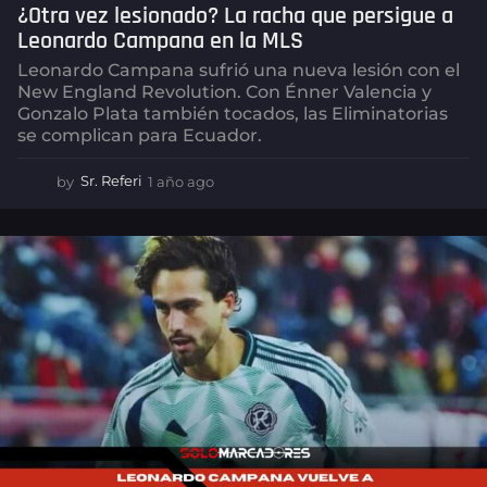
¿Otra vez lesionado? La racha que persigue a
Leonardo Campana en la MLS
Leonardo Campana sufrió una nueva lesión con el
New England Revolution. Con Énner Valencia y
Gonzalo Plata también tocados, las Eliminatorias
se complican para Ecuador.
by
Sr. Referi
1 año ago
1
a
ñ
o
a
g
o