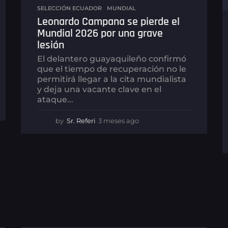
SELECCIÓN ECUADOR
,
MUNDIAL
Leonardo Campana se pierde el
Mundial 2026 por una grave
lesión
El delantero guayaquileño confirmó
que el tiempo de recuperación no le
permitirá llegar a la cita mundialista
y deja una vacante clave en el
ataque...
by
Sr. Referi
3 meses ago
3
m
e
s
e
s
a
g
o