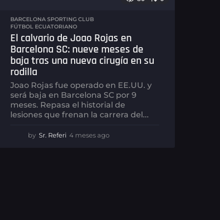
BARCELONA SPORTING CLUB
,
FÚTBOL ECUATORIANO
El calvario de Joao Rojas en
Barcelona SC: nueve meses de
baja tras una nueva cirugía en su
rodilla
Joao Rojas fue operado en EE.UU. y
será baja en Barcelona SC por 9
meses. Repasa el historial de
lesiones que frenan la carrera del...
by
Sr. Referi
4 meses ago
4
m
e
s
e
s
a
g
o