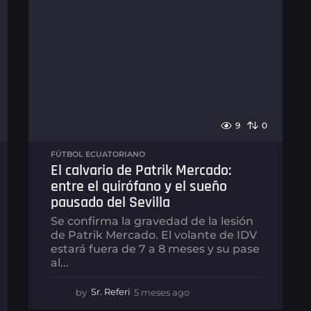
9
0
FÚTBOL ECUATORIANO
El calvario de Patrik Mercado:
entre el quirófano y el sueño
pausado del Sevilla
Se confirma la gravedad de la lesión
de Patrik Mercado. El volante de IDV
estará fuera de 7 a 8 meses y su pase
al...
by
Sr. Referi
5 meses ago
5
m