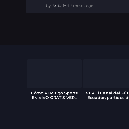
by
Sr. Referi
5 meses ago
5
m
e
s
e
s
a
g
o
Cómo VER Tigo Sports
VER El Canal del Fút
EN VIVO GRATIS VER...
Ecuador, partidos de
 Nasuti
n Emelec: El
rgentino...