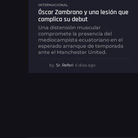
INTERNACIONAL
Óscar Zambrano y una lesión que
complica su debut
Una distensión muscular
compromete la presencia del
mediocampista ecuatoriano en el
esperado arranque de temporada
ante el Manchester United.
by
Sr. Referi
6 días ago
6
d
í
a
s
a
g
o