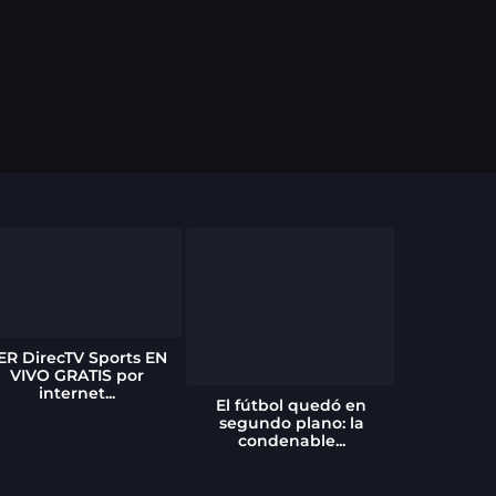
ER DirecTV Sports EN
Aucas blin
VIVO GRATIS por
Erick Ja
internet...
El fútbol quedó en
segundo plano: la
condenable...