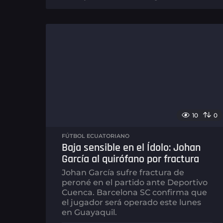
m
e
s
e
s
a
g
o
10
0
FÚTBOL ECUATORIANO
Baja sensible en el Ídolo: Johan
García al quirófano por fractura
Johan García sufre fractura de
peroné en el partido ante Deportivo
Cuenca. Barcelona SC confirma que
el jugador será operado este lunes
en Guayaquil.