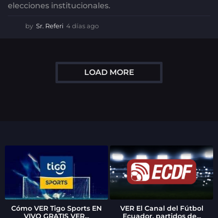
elecciones institucionales.
by
Sr. Referi
4 días ago
4
d
í
a
s
LOAD MORE
a
g
o
Cómo VER Tigo Sports EN
VER El Canal del Fútbol
VIVO GRATIS VER...
Ecuador, partidos de...