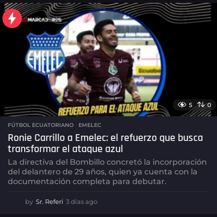
a
s
a
g
o
5
0
FÚTBOL ECUATORIANO
,
EMELEC
Ronie Carrillo a Emelec: el refuerzo que busca
transformar el ataque azul
La directiva del Bombillo concretó la incorporación
del delantero de 29 años, quien ya cuenta con la
documentación completa para debutar.
by
Sr. Referi
3 días ago
3
d