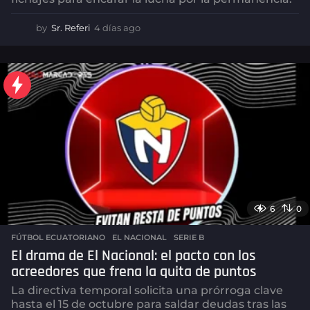
by
Sr. Referi
4 días ago
4
d
í
a
s
a
g
o
6
0
FÚTBOL ECUATORIANO
,
EL NACIONAL
,
SERIE B
El drama de El Nacional: el pacto con los
acreedores que frena la quita de puntos
La directiva temporal solicita una prórroga clave
hasta el 15 de octubre para saldar deudas tras las