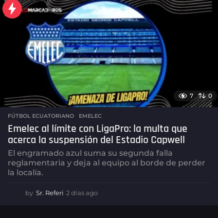
s
a
g
o
7
0
FÚTBOL ECUATORIANO
,
EMELEC
Emelec al límite con LigaPro: la multa que
acerca la suspensión del Estadio Capwell
El engramado azul suma su segunda falla
reglamentaria y deja al equipo al borde de perder
la localía.
by
Sr. Referi
2 días ago
2
d
í