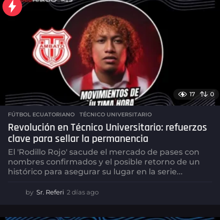
17
0
FÚTBOL ECUATORIANO
,
TÉCNICO UNIVERSITARIO
Revolución en Técnico Universitario: refuerzos
clave para sellar la permanencia
El 'Rodillo Rojo' sacude el mercado de pases con
nombres confirmados y el posible retorno de un
histórico para asegurar su lugar en la serie...
by
Sr. Referi
2 días ago
2
d
í