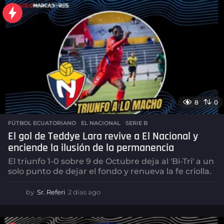
a
s
a
g
o
8
0
FÚTBOL ECUATORIANO
,
EL NACIONAL
,
SERIE B
El gol de Teddye Lara revive a El Nacional y
enciende la ilusión de la permanencia
El triunfo 1-0 sobre 9 de Octubre deja al 'Bi-Tri' a un
solo punto de dejar el fondo y renueva la fe criolla.
by
Sr. Referi
2 días ago
2
d
í
a