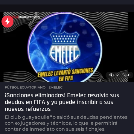
d
í
a
s
a
g
o
12
0
FÚTBOL ECUATORIANO
,
EMELEC
¡Sanciones eliminadas! Emelec resolvió sus
deudas en FIFA y ya puede inscribir a sus
nuevos refuerzos
El club guayaquileño saldó sus deudas pendientes
con exjugadores y técnicos, lo que le permitirá
contar de inmediato con sus seis fichajes.