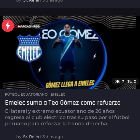
by
Sr. Referi
3 días ago
3
d
í
a
s
a
g
o
7
0
FÚTBOL ECUATORIANO
,
EMELEC
Emelec suma a Teo Gómez como refuerzo
El lateral y extremo ecuatoriano de 26 años
regresa al club eléctrico tras su paso por el fútbol
peruano para reforzar la banda derecha.
by
Sr. Referi
3 días ago
3