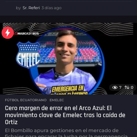
by
Sr. Referi
3 días ago
3
d
í
a
s
a
g
o
7
0
FÚTBOL ECUATORIANO
,
EMELEC
Cero margen de error en el Arco Azul: El
movimiento clave de Emelec tras la caída de
Ortiz
El Bombillo apura gestiones en el mercado de
fichajes para encarar la lucha por la permanencia.