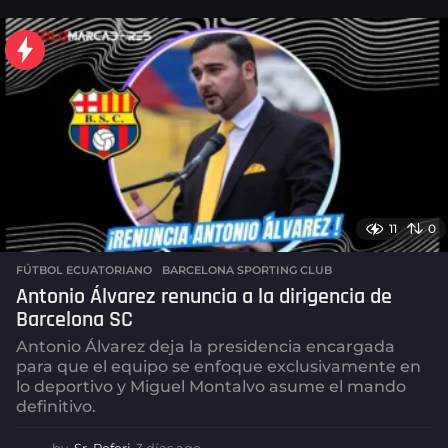
í
a
s
a
g
o
11
0
FÚTBOL ECUATORIANO
,
BARCELONA SPORTING CLUB
Antonio Álvarez renuncia a la dirigencia de
Barcelona SC
Antonio Álvarez deja la presidencia encargada
para que el equipo se enfoque exclusivamente en
lo deportivo y Miguel Montalvo asume el mando
definitivo.