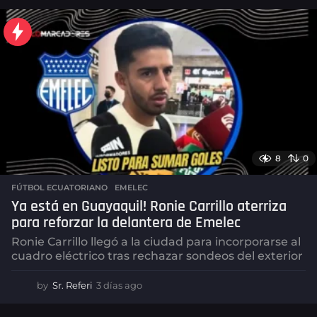
8
0
FÚTBOL ECUATORIANO
,
EMELEC
Ya está en Guayaquil! Ronie Carrillo aterriza
para reforzar la delantera de Emelec
Ronie Carrillo llegó a la ciudad para incorporarse al
cuadro eléctrico tras rechazar sondeos del exterior
by
Sr. Referi
3 días ago
3
d
í