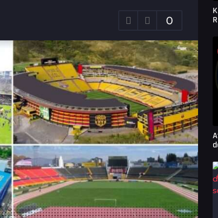
K
0
R
A
d