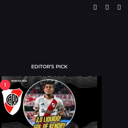
EDITOR’S PICK
1