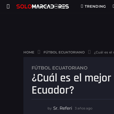
TRENDING
FÚTBOL ECUATORIANO
HOME
¿Cuál es el
FÚTBOL ECUATORIANO
3
¿Cuál es el mejor
a
ñ
Ecuador?
o
s
a
g
Sr. Referi
by
3 años ago
3
o
a