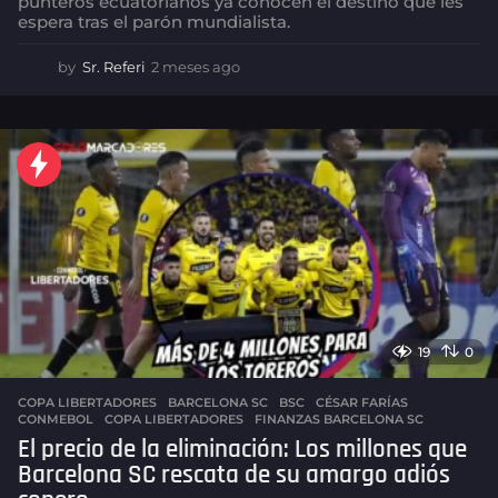
punteros ecuatorianos ya conocen el destino que les
espera tras el parón mundialista.
by
Sr. Referi
2 meses ago
2
m
e
s
e
s
a
g
o
19
0
COPA LIBERTADORES
BARCELONA SC
,
BSC
,
CÉSAR FARÍAS
,
CONMEBOL
,
COPA LIBERTADORES
,
FINANZAS BARCELONA SC
El precio de la eliminación: Los millones que
Barcelona SC rescata de su amargo adiós