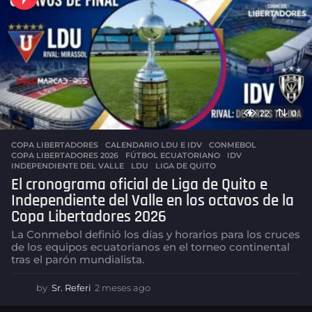
22
0
COPA LIBERTADORES
CALENDARIO LDU E IDV
,
CONMEBOL
,
COPA LIBERTADORES 2026
,
FÚTBOL ECUATORIANO
,
IDV
,
INDEPENDIENTE DEL VALLE
,
LDU
,
LIGA DE QUITO
El cronograma oficial de Liga de Quito e
Independiente del Valle en los octavos de la
Copa Libertadores 2026
La Conmebol definió los días y horarios para los cruces
de los equipos ecuatorianos en el torneo continental
tras el parón mundialista.
by
Sr. Referi
2 meses ago
2
m