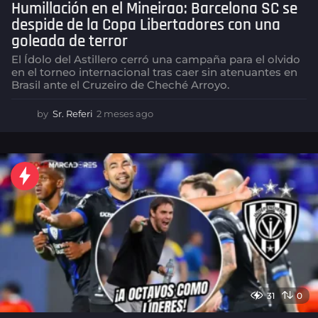
Humillación en el Mineirao: Barcelona SC se
despide de la Copa Libertadores con una
goleada de terror
El Ídolo del Astillero cerró una campaña para el olvido
en el torneo internacional tras caer sin atenuantes en
Brasil ante el Cruzeiro de Cheché Arroyo.
by
Sr. Referi
2 meses ago
2
m
e
s
e
s
a
g
o
31
0