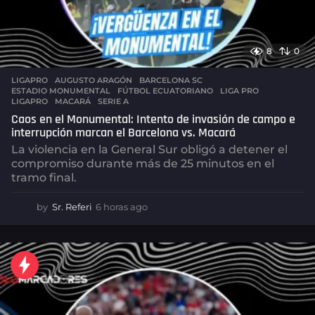
8
0
LIGAPRO
AUGUSTO ARAGÓN
,
BARCELONA SC
,
ESTADIO MONUMENTAL
,
FÚTBOL ECUATORIANO
,
LIGA PRO
,
LIGAPRO
,
MACARÁ
,
SERIE A
Caos en el Monumental: Intento de invasión de campo e
interrupción marcan el Barcelona vs. Macará
La violencia en la General Sur obligó a detener el
compromiso durante más de 25 minutos en el
tramo final.
by
Sr. Referi
6 horas ago
6
h
o
r
a
s
a
g
o