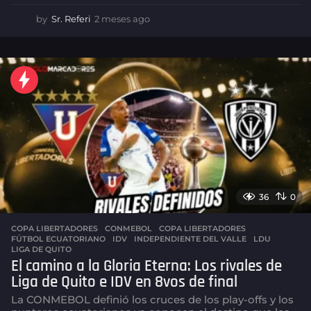
by
Sr. Referi
2 meses ago
2
m
e
s
e
s
a
g
o
36
0
COPA LIBERTADORES
CONMEBOL
,
COPA LIBERTADORES
,
FÚTBOL ECUATORIANO
,
IDV
,
INDEPENDIENTE DEL VALLE
,
LDU
,
LIGA DE QUITO
El camino a la Gloria Eterna: Los rivales de
Liga de Quito e IDV en 8vos de final
La CONMEBOL definió los cruces de los play-offs y los