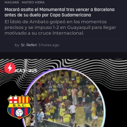
MACARÁ
,
MATEO VIERA
Macará asalta el Monumental tras vencer a Barcelona
antes de su duelo por Copa Sudamericana
El Ídolo de Ambato golpeó en los momentos
precisos y se impuso 1-2 en Guayaquil para llegar
motivado a su cruce internacional.
by
Sr. Referi
5 horas ago
5
h
o
r
a
s
a
g
o