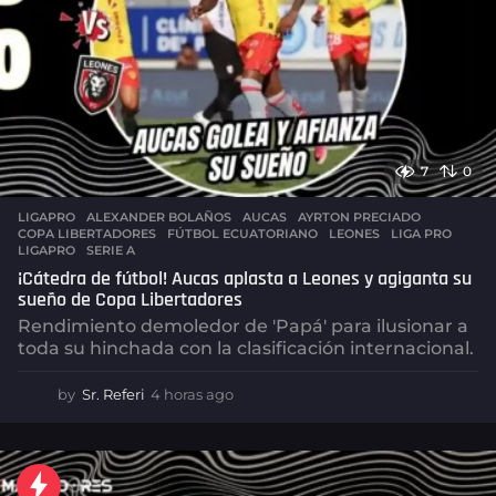
7
0
LIGAPRO
ALEXANDER BOLAÑOS
,
AUCAS
,
AYRTON PRECIADO
,
COPA LIBERTADORES
,
FÚTBOL ECUATORIANO
,
LEONES
,
LIGA PRO
,
LIGAPRO
,
SERIE A
¡Cátedra de fútbol! Aucas aplasta a Leones y agiganta su
sueño de Copa Libertadores
Rendimiento demoledor de 'Papá' para ilusionar a
toda su hinchada con la clasificación internacional.
by
Sr. Referi
4 horas ago
4
h
o
r
a