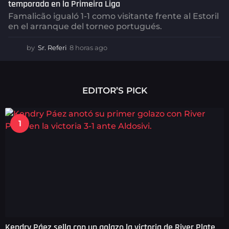
temporada en la Primeira Liga
Famalicão igualó 1-1 como visitante frente al Estoril
en el arranque del torneo portugués.
by
Sr. Referi
8 horas ago
8
h
o
r
a
EDITOR’S PICK
s
a
g
1
o
Kendry Páez sella con un golazo la victoria de River Plate