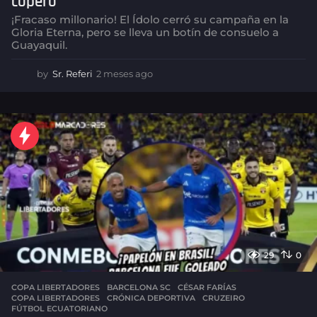
copero
¡Fracaso millonario! El Ídolo cerró su campaña en la
Gloria Eterna, pero se lleva un botín de consuelo a
Guayaquil.
by
Sr. Referi
2 meses ago
2
m
e
s
e
s
a
g
o
29
0
COPA LIBERTADORES
BARCELONA SC
,
CÉSAR FARÍAS
,
COPA LIBERTADORES
,
CRÓNICA DEPORTIVA
,
CRUZEIRO
,
FÚTBOL ECUATORIANO