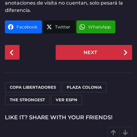
anotaciones de visita no cuentan, solo pesará la
diferencia.
Facebook
Twitter
WhatsApp
P
NEXT
o
s
t
P
,
,
,
a
COPA LIBERTADORES
PLAZA COLONIA
g
THE STRONGEST
VER ESPN
i
n
LIKE IT? SHARE WITH YOUR FRIENDS!
a
t
i