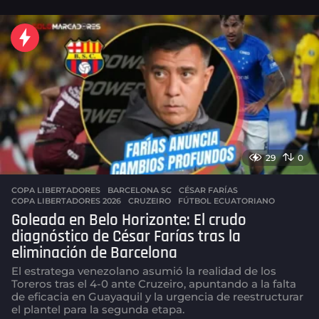
e
s
e
s
a
g
o
29
0
COPA LIBERTADORES
BARCELONA SC
,
CÉSAR FARÍAS
,
COPA LIBERTADORES 2026
,
CRUZEIRO
,
FÚTBOL ECUATORIANO
Goleada en Belo Horizonte: El crudo
diagnóstico de César Farías tras la
eliminación de Barcelona
El estratega venezolano asumió la realidad de los
Toreros tras el 4-0 ante Cruzeiro, apuntando a la falta
de eficacia en Guayaquil y la urgencia de reestructurar
el plantel para la segunda etapa.