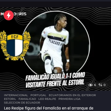
o
r
a
s
a
g
o
6
0
INTERNACIONAL
,
PORTUGAL
ECUATORIANOS EN EL EXTERIOR
,
ESTORIL
,
FAMALICAO
,
LEO REALPE
,
PRIMEIRA LIGA
,
SELECCION DE ECUADOR
Leo Realpe figura del Famalicão en el arranque de