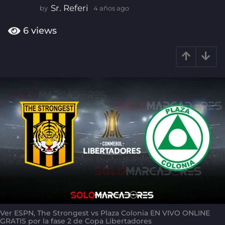
Sr. Referi
by
4 años ago
4
a
ñ
6
views
o
s
a
g
o
Ver ESPN, The Strongest vs Plaza Colonia EN VIVO ONLINE
GRATIS por la fase 2 de Copa Libertadores