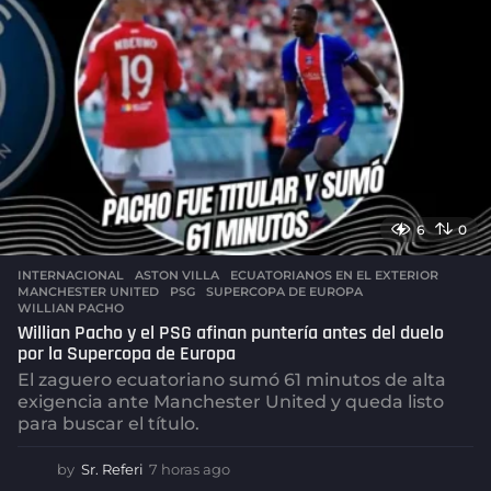
6
0
INTERNACIONAL
ASTON VILLA
,
ECUATORIANOS EN EL EXTERIOR
,
MANCHESTER UNITED
,
PSG
,
SUPERCOPA DE EUROPA
,
WILLIAN PACHO
Willian Pacho y el PSG afinan puntería antes del duelo
por la Supercopa de Europa
El zaguero ecuatoriano sumó 61 minutos de alta
exigencia ante Manchester United y queda listo
para buscar el título.
by
Sr. Referi
7 horas ago
7
h