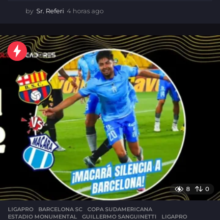
by
Sr. Referi
4 horas ago
4
h
o
r
a
s
a
g
o
8
0
LIGAPRO
BARCELONA SC
,
COPA SUDAMERICANA
,
ESTADIO MONUMENTAL
,
GUILLERMO SANGUINETTI
,
LIGAPRO
,