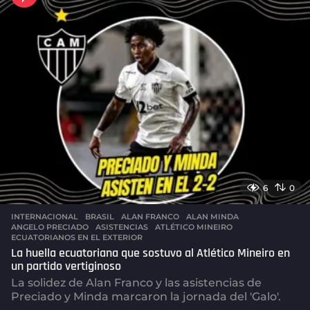
s
a
g
o
6
0
INTERNACIONAL
,
BRASIL
ALAN FRANCO
,
ALAN MINDA
,
ANGELO PRECIADO
,
ASISTENCIAS
,
ATLÉTICO MINEIRO
,
ECUATORIANOS EN EL EXTERIOR
La huella ecuatoriana que sostuvo al Atlético Mineiro en
un partido vertiginoso
La solidez de Alan Franco y las asistencias de
Preciado y Minda marcaron la jornada del 'Galo'.