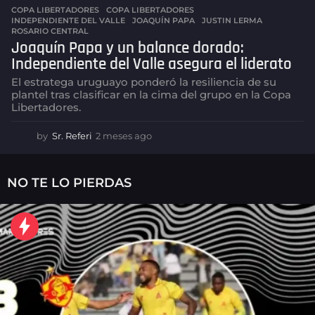
COPA LIBERTADORES
COPA LIBERTADORES
,
INDEPENDIENTE DEL VALLE
,
JOAQUÍN PAPA
,
JUSTIN LERMA
,
ROSARIO CENTRAL
Joaquín Papa y un balance dorado:
Independiente del Valle asegura el liderato
El estratega uruguayo ponderó la resiliencia de su
plantel tras clasificar en la cima del grupo en la Copa
Libertadores.
by
Sr. Referi
2 meses ago
2
m
e
s
NO TE LO PIERDAS
e
s
a
g
o