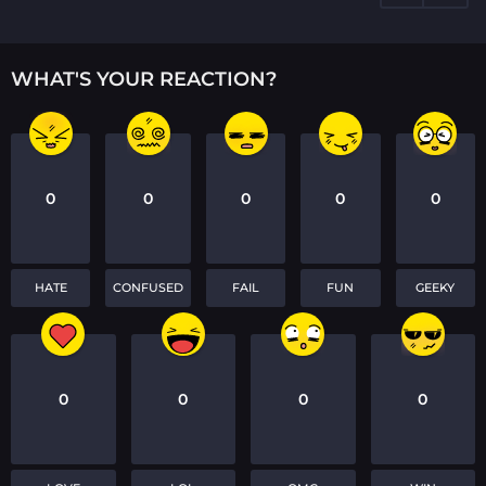
o
n
WHAT'S YOUR REACTION?
0
0
0
0
0
HATE
CONFUSED
FAIL
FUN
GEEKY
0
0
0
0