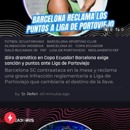
6
0
FÚTBOL ECUATORIANO
,
BARCELONA SPORTING CLUB
ALINEACION INDEBIDA
,
BARCELONA SC
,
COPA ECUADOR
,
DALO BUCARAM JR
,
FEF
,
LIGA DE PORTOVIEJO
,
REGLAMENTO FEF
¡Giro dramático en Copa Ecuador! Barcelona exige
sanción y puntos ante Liga de Portoviejo
Barcelona SC contraataca en la mesa y reclama
una grave infracción reglamentaria a Liga de
Portoviejo que cambiaría el destino de la llave.
by
Sr. Referi
40 minutos ago
4
0
m
i
n
u
t