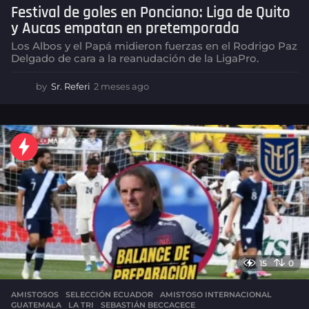
Festival de goles en Ponciano: Liga de Quito
y Aucas empatan en pretemporada
Los Albos y el Papá midieron fuerzas en el Rodrigo Paz
Delgado de cara a la reanudación de la LigaPro.
by
Sr. Referi
2 meses ago
2
m
e
s
e
s
a
g
o
15
0
AMISTOSOS
,
SELECCIÓN ECUADOR
AMISTOSO INTERNACIONAL
,
GUATEMALA
,
LA TRI
,
SEBASTIÁN BECCACECE
,