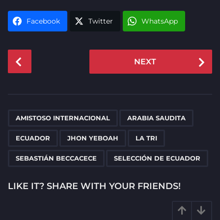
Facebook
Twitter
WhatsApp
P
NEXT
o
s
t
P
,
,
,
,
,
,
a
AMISTOSO INTERNACIONAL
ARABIA SAUDITA
g
ECUADOR
JHON YEBOAH
LA TRI
i
n
SEBASTIÁN BECCACECE
SELECCIÓN DE ECUADOR
a
t
LIKE IT? SHARE WITH YOUR FRIENDS!
i
o