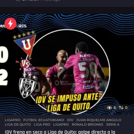
h
o
r
a
a
g
o
6
0
LIGAPRO
FUTBOL ECUATORIANO
,
IDV
,
JUAN RIQUELME ANGULO
,
LIGA DE QUITO
,
LIGA PRO
,
LIGAPRO
,
RONALD BRIONES
,
SERIE A
IDV frena en seco a Liga de Quito: golpe directo a la