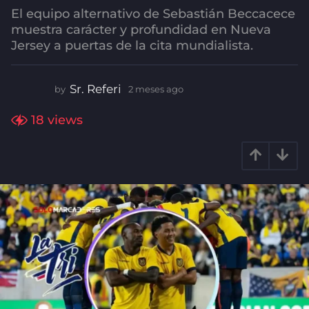
El equipo alternativo de Sebastián Beccacece
g
muestra carácter y profundidad en Nueva
o
Jersey a puertas de la cita mundialista.
2
m
e
Sr. Referi
by
2 meses ago
2
s
m
e
e
18
views
s
s
e
a
s
g
a
o
g
o