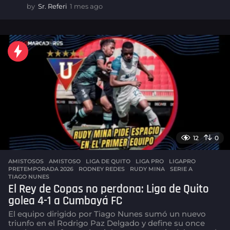
by
Sr. Referi
1 mes ago
1
m
e
s
a
g
o
12
0
AMISTOSOS
AMISTOSO
,
LIGA DE QUITO
,
LIGA PRO
,
LIGAPRO
,
PRETEMPORADA 2026
,
RODNEY REDES
,
RUDY MINA
,
SERIE A
,
TIAGO NUNES
El Rey de Copas no perdona: Liga de Quito
golea 4-1 a Cumbayá FC
El equipo dirigido por Tiago Nunes sumó un nuevo
triunfo en el Rodrigo Paz Delgado y define su once