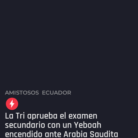
AMISTOSOS
,
ECUADOR
2
m
e
La Tri aprueba el examen
s
e
secundario con un Yeboah
s
encendido ante Arabia Saudita
a