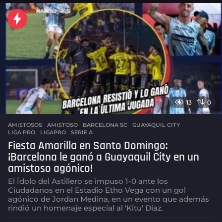
13
0
AMISTOSOS
AMISTOSO
,
BARCELONA SC
,
GUAYAQUIL CITY
,
LIGA PRO
,
LIGAPRO
,
SERIE A
Fiesta Amarilla en Santo Domingo:
¡Barcelona le ganó a Guayaquil City en un
amistoso agónico!
El Ídolo del Astillero se impuso 1-0 ante los
Ciudadanos en el Estadio Etho Vega con un gol
agónico de Jordan Medina, en un evento que además
rindió un homenaje especial al 'Kitu' Díaz.