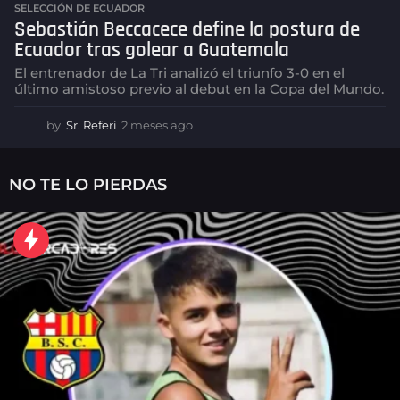
SELECCIÓN DE ECUADOR
Sebastián Beccacece define la postura de
Ecuador tras golear a Guatemala
El entrenador de La Tri analizó el triunfo 3-0 en el
último amistoso previo al debut en la Copa del Mundo.
by
Sr. Referi
2 meses ago
2
m
e
s
NO TE LO PIERDAS
e
s
a
g
o