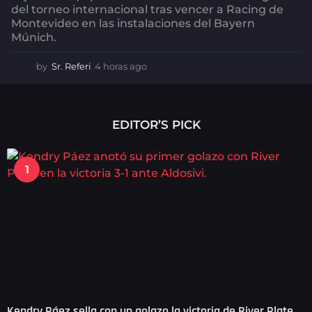
del torneo internacional tras vencer a Racing de
Montevideo en las instalaciones del Bayern
Múnich.
by
Sr. Referi
4 horas ago
4
h
o
r
a
EDITOR’S PICK
s
a
g
1
o
Kendry Páez sella con un golazo la victoria de River Plate