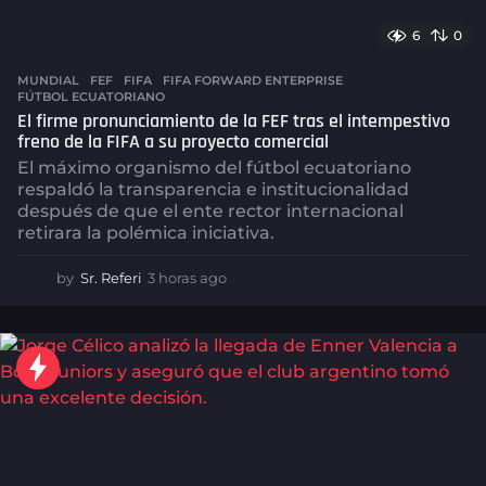
6
0
MUNDIAL
FEF
,
FIFA
,
FIFA FORWARD ENTERPRISE
,
FÚTBOL ECUATORIANO
El firme pronunciamiento de la FEF tras el intempestivo
freno de la FIFA a su proyecto comercial
El máximo organismo del fútbol ecuatoriano
respaldó la transparencia e institucionalidad
después de que el ente rector internacional
retirara la polémica iniciativa.
by
Sr. Referi
3 horas ago
3
h
o
r
a
s
a
g
o