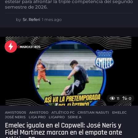
estelar para afrontar la triple competencia del segundo
semestre de 2026.
by
Sr. Referi
1 mes ago
1
m
e
s
a
g
o
11
0
AMISTOSOS
AMISTOSO
,
ATLÉTICO FC
,
CRISTIAN NASUTI
,
EMELEC
,
JOSÉ NERIS
,
LIGA PRO
,
LIGAPRO
,
SERIE A
Emelec iguala en el Capwell: José Neris y
Fidel Martínez marcan en el empate ante