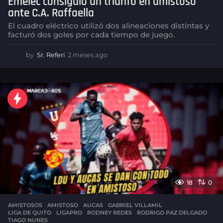
Emelec consiguió un triunfo en amistoso
ante C.A. Raffaella
El cuadro eléctrico utilizó dos alineaciones distintas y
facturó dos goles por cada tiempo de juego.
by
Sr. Referi
2 meses ago
2
m
e
s
e
s
a
g
o
18
0
AMISTOSOS
AMISTOSO
,
AUCAS
,
GABRIEL VILLAMIL
,
LIGA DE QUITO
,
LIGAPRO
,
RODNEY REDES
,
RODRIGO PAZ DELGADO
,
TIAGO NUNES