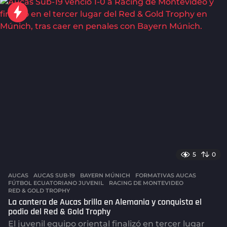
a
s
a
g
o
5
0
AUCAS
AUCAS SUB-19
,
BAYERN MÚNICH
,
FORMATIVAS AUCAS
,
FÚTBOL ECUATORIANO JUVENIL
,
RACING DE MONTEVIDEO
,
RED & GOLD TROPHY
La cantera de Aucas brilla en Alemania y conquista el
podio del Red & Gold Trophy
El juvenil equipo oriental finalizó en tercer lugar