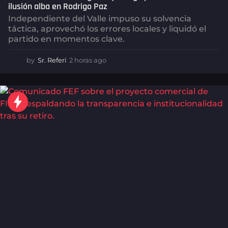
ilusión alba en Rodrigo Paz
Independiente del Valle impuso su solvencia
táctica, aprovechó los errores locales y liquidó el
partido en momentos clave.
by
Sr. Referi
2 horas ago
2
h
o
r
a
s
a
g
o