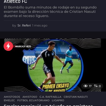
Atlético FC
El Bombillo suma minutos de rodaje en su segundo
examen bajo la dirección técnica de Cristian Nasuti
durante el receso liguero.
by
Sr. Referi
1 mes ago
1
m
e
s
a
g
o
17
0
AMISTOSOS
AMISTOSO
,
C.A. RAFFAELLA
,
CRISTIAN NASUTI
,
EMELEC
,
FÚTBOL ECUATORIANO
,
LIGAPRO