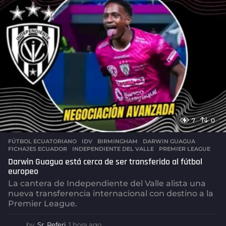
o
s
a
g
o
7
0
FÚTBOL ECUATORIANO
,
IDV
BIRMINGHAM
,
DARWIN GUAGUA
,
FICHAJES ECUADOR
,
INDEPENDIENTE DEL VALLE
,
PREMIER LEAGUE
Darwin Guagua está cerca de ser transferido al fútbol
europeo
La cantera de Independiente del Valle alista una
nueva transferencia internacional con destino a la
Premier League.
by
Sr. Referi
1 hora ago
1