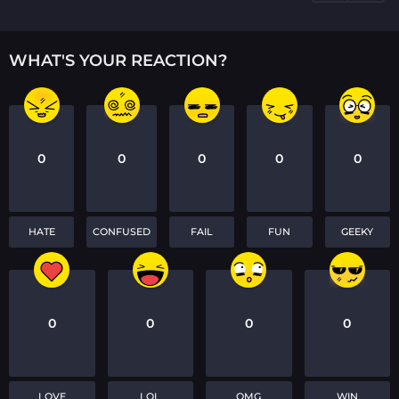
n
WHAT'S YOUR REACTION?
0
0
0
0
0
HATE
CONFUSED
FAIL
FUN
GEEKY
0
0
0
0
LOVE
LOL
OMG
WIN