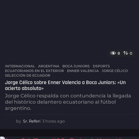
8
0
INTERNACIONAL
,
ARGENTINA
BOCA JUNIORS
,
DSPORTS
,
ECUATORIANOS EN EL EXTERIOR
,
ENNER VALENCIA
,
JORGE CÉLICO
,
SELECCIÓN DE ECUADOR
Jorge Célico sobre Enner Valencia a Boca Juniors: «Un
acierto absoluto»
Jorge Célico respalda con contundencia la llegada
del histórico delantero ecuatoriano al fútbol
argentino.
by
Sr. Referi
3 horas ago
3
h
o
r