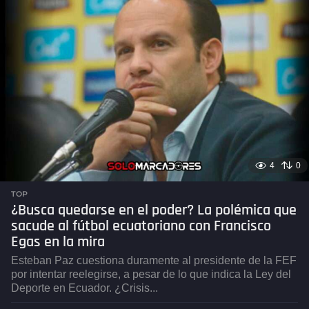
s
e
s
a
g
o
4
0
TOP
¿Busca quedarse en el poder? La polémica que
sacude al fútbol ecuatoriano con Francisco
Egas en la mira
Esteban Paz cuestiona duramente al presidente de la FEF
por intentar reelegirse, a pesar de lo que indica la Ley del
Deporte en Ecuador. ¿Crisis...