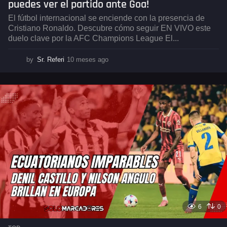
puedes ver el partido ante Goa!
El fútbol internacional se enciende con la presencia de
Cristiano Ronaldo. Descubre cómo seguir EN VIVO este
duelo clave por la AFC Champions League El...
by
Sr. Referi
10 meses ago
1
0
m
e
s
e
s
a
g
o
6
0