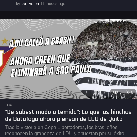
by
Sr. Referi
11 meses ago
1
1
m
e
s
e
s
a
g
o
3
0
TOP
“De subestimado a temido”: Lo que los hinchas
de Botafogo ahora piensan de LDU de Quito
Tras la victoria en Copa Libertadores, los brasileños
reconocen la grandeza de LDU y apuestan por su éxito