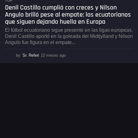
TOP
Denil Castillo cumplió con creces y Nilson
Angulo brilló pese al empate: los ecuatorianos
que siguen dejando huella en Europa
El fútbol ecuatoriano sigue presente en las ligas europeas.
Denil Castillo aportó en la goleada del Midtjylland y Nilson
Angulo fue figura en el empate...
by
Sr. Referi
10 meses ago
1
0
m
e
s
e
s
a
g
o