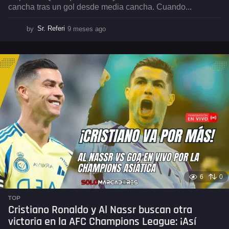
cancha tras un gol desde media cancha. Cuando...
by
Sr. Referi
9 meses ago
9
m
e
s
e
s
a
g
o
6
0
TOP
Cristiano Ronaldo y Al Nassr buscan otra
victoria en la AFC Champions League: ¡Así