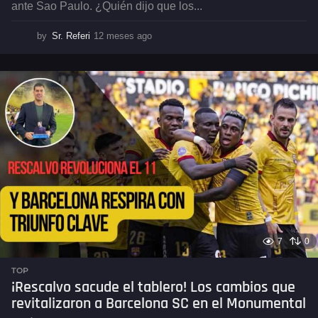
ante Sao Paulo. ¿Quién dijo que los...
by
Sr. Referi
12 meses ago
1
2
m
e
s
e
s
a
g
o
7
0
TOP
¡Rescalvo sacude el tablero! Los cambios que
revitalizaron a Barcelona SC en el Monumental