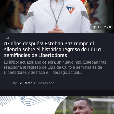
12
0
TOP
¡17 años después! Esteban Paz rompe el
silencio sobre el histórico regreso de LDU a
semifinales de Libertadores
El fútbol ecuatoriano celebra un nuevo hito. Esteban Paz
reacciona al regreso de Liga de Quito a semifinales de
Libertadores y destaca el liderazgo actual...
by
Sr. Referi
11 meses ago
1
1
m
e
s
e
s