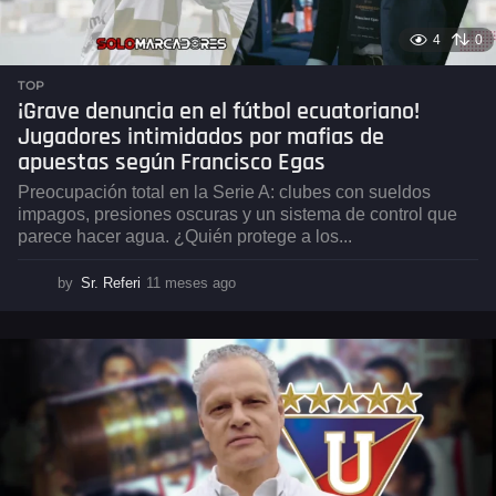
4
0
TOP
¡Grave denuncia en el fútbol ecuatoriano!
Jugadores intimidados por mafias de
apuestas según Francisco Egas
Preocupación total en la Serie A: clubes con sueldos
impagos, presiones oscuras y un sistema de control que
parece hacer agua. ¿Quién protege a los...
by
Sr. Referi
11 meses ago
1
1
m
e
s
e
s
a
g
o