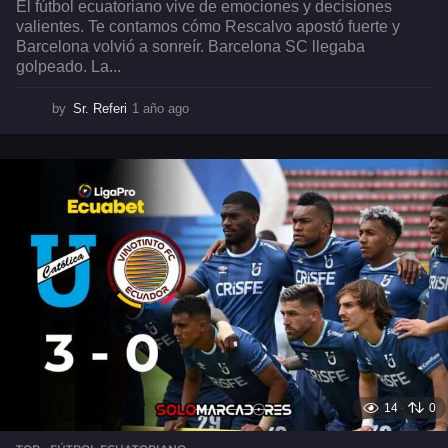
El fútbol ecuatoriano vive de emociones y decisiones
valientes. Te contamos cómo Rescalvo apostó fuerte y
Barcelona volvió a sonreír. Barcelona SC llegaba
golpeado. La...
by
Sr. Referi
1 año ago
1
a
ñ
o
a
g
o
14
0