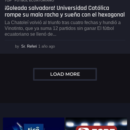
TOP
,
FÚTBOL ECUATORIANO
¡Goleada salvadora! Universidad Católica
rompe su mala racha y sueña con el hexagonal
La Chatoleí volvió al triunfo tras cuatro fechas y hundió a
Vinotinto, que ya suma 12 partidos sin ganar El fútbol
ecuatoriano se llenó de...
by
Sr. Referi
1 año ago
1
a
ñ
o
a
LOAD MORE
g
o