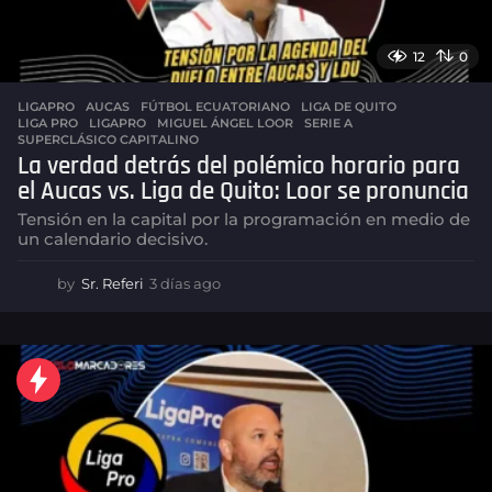
12
0
LIGAPRO
AUCAS
,
FÚTBOL ECUATORIANO
,
LIGA DE QUITO
,
LIGA PRO
,
LIGAPRO
,
MIGUEL ÁNGEL LOOR
,
SERIE A
,
SUPERCLÁSICO CAPITALINO
La verdad detrás del polémico horario para
el Aucas vs. Liga de Quito: Loor se pronuncia
Tensión en la capital por la programación en medio de
un calendario decisivo.
by
Sr. Referi
3 días ago
3
d
í
a
s
a
g
o