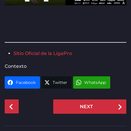
Sitio Oficial de la LigaPro
Contexto
Facebook
Twitter
WhatsApp
P
NEXT
o
s
t