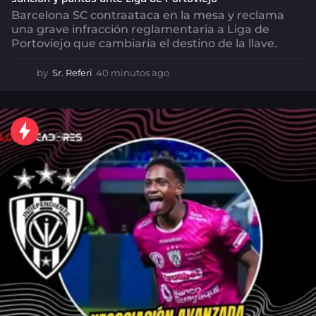
Barcelona SC contraataca en la mesa y reclama
una grave infracción reglamentaria a Liga de
Portoviejo que cambiaría el destino de la llave.
by
Sr. Referi
40 minutos ago
4
0
m
i
n
u
t
o
s
a
g
o