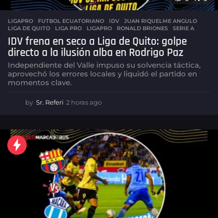
LIGAPRO
FUTBOL ECUATORIANO
,
IDV
,
JUAN RIQUELME ANGULO
,
LIGA DE QUITO
,
LIGA PRO
,
LIGAPRO
,
RONALD BRIONES
,
SERIE A
IDV frena en seco a Liga de Quito: golpe
directo a la ilusión alba en Rodrigo Paz
Independiente del Valle impuso su solvencia táctica,
aprovechó los errores locales y liquidó el partido en
momentos clave.
by
Sr. Referi
2 horas ago
2
h
o
r
a
s
a
g
o