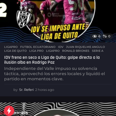
6
0
LIGAPRO
FUTBOL ECUATORIANO
,
IDV
,
JUAN RIQUELME ANGULO
,
LIGA DE QUITO
,
LIGA PRO
,
LIGAPRO
,
RONALD BRIONES
,
SERIE A
IDV frena en seco a Liga de Quito: golpe directo a la
ilusión alba en Rodrigo Paz
Independiente del Valle impuso su solvencia
táctica, aprovechó los errores locales y liquidó el
partido en momentos clave.
by
Sr. Referi
2 horas ago
2
h
o
r
a
s