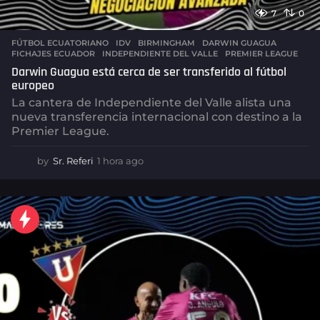
7
0
FÚTBOL ECUATORIANO
,
IDV
BIRMINGHAM
,
DARWIN GUAGUA
,
FICHAJES ECUADOR
,
INDEPENDIENTE DEL VALLE
,
PREMIER LEAGUE
Darwin Guagua está cerca de ser transferido al fútbol
europeo
La cantera de Independiente del Valle alista una
nueva transferencia internacional con destino a la
Premier League.
by
Sr. Referi
1 hora ago
1
h
o
r
a
a
g
o