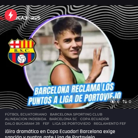
a
g
o
6
0
FÚTBOL ECUATORIANO
,
BARCELONA SPORTING CLUB
ALINEACION INDEBIDA
,
BARCELONA SC
,
COPA ECUADOR
,
DALO BUCARAM JR
,
FEF
,
LIGA DE PORTOVIEJO
,
REGLAMENTO FEF
¡Giro dramático en Copa Ecuador! Barcelona exige
sanción y puntos ante Liga de Portoviejo