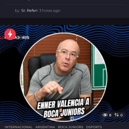
by
Sr. Referi
3 horas ago
3
h
o
r
a
s
a
g
o
8
0
INTERNACIONAL
,
ARGENTINA
BOCA JUNIORS
,
DSPORTS
,