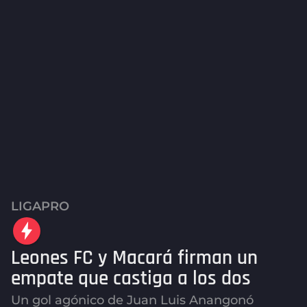
LIGAPRO
2
m
e
Leones FC y Macará firman un
s
e
empate que castiga a los dos
s
Un gol agónico de Juan Luis Anangonó
a