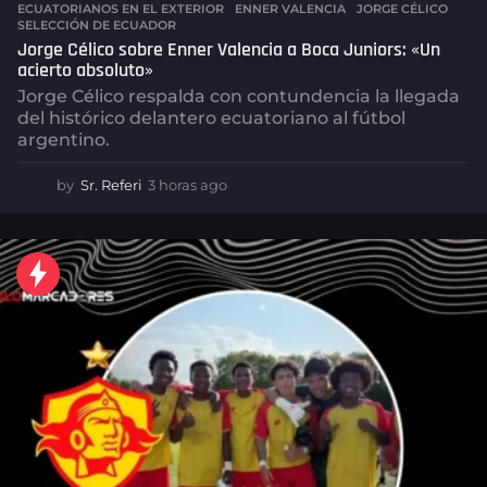
ECUATORIANOS EN EL EXTERIOR
,
ENNER VALENCIA
,
JORGE CÉLICO
,
SELECCIÓN DE ECUADOR
Jorge Célico sobre Enner Valencia a Boca Juniors: «Un
acierto absoluto»
Jorge Célico respalda con contundencia la llegada
del histórico delantero ecuatoriano al fútbol
argentino.
by
Sr. Referi
3 horas ago
3
h
o
r
a
s
a
g
o