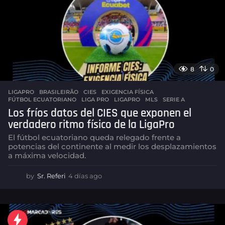
o
8
0
LIGAPRO
BRASILEIRÃO
,
CIES
,
EXIGENCIA FÍSICA
,
FÚTBOL ECUATORIANO
,
LIGA PRO
,
LIGAPRO
,
MLS
,
SERIE A
Los fríos datos del CIES que exponen el
verdadero ritmo físico de la LigaPro
El fútbol ecuatoriano queda relegado frente a
potencias del continente al medir los desplazamientos
a máxima velocidad.
by
Sr. Referi
4 días ago
4
d
í
a
s
a