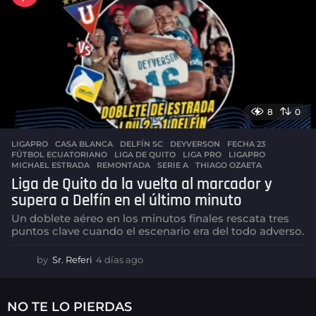
g
o
8
0
LIGAPRO
CASA BLANCA
,
DELFÍN SC
,
DEYVERSON
,
FECHA 23
,
FÚTBOL ECUATORIANO
,
LIGA DE QUITO
,
LIGA PRO
,
LIGAPRO
,
MICHAEL ESTRADA
,
REMONTADA
,
SERIE A
,
THIAGO OZAETA
Liga de Quito da la vuelta al marcador y
supera a Delfín en el último minuto
Un doblete aéreo en los minutos finales rescata tres
puntos clave cuando el escenario era del todo adverso.
by
Sr. Referi
4 días ago
4
d
í
a
NO TE LO PIERDAS
s