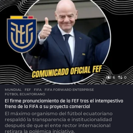
a
g
o
6
0
MUNDIAL
FEF
,
FIFA
,
FIFA FORWARD ENTERPRISE
,
FÚTBOL ECUATORIANO
El firme pronunciamiento de la FEF tras el intempestivo
freno de la FIFA a su proyecto comercial
El máximo organismo del fútbol ecuatoriano
respaldó la transparencia e institucionalidad
después de que el ente rector internacional
retirara la polémica iniciativa.