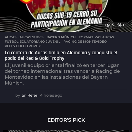
5
0
AUCAS
AUCAS SUB-19
,
BAYERN MÚNICH
,
FORMATIVAS AUCAS
,
FÚTBOL ECUATORIANO JUVENIL
,
RACING DE MONTEVIDEO
,
RED & GOLD TROPHY
La cantera de Aucas brilla en Alemania y conquista el
podio del Red & Gold Trophy
El juvenil equipo oriental finalizó en tercer lugar
del torneo internacional tras vencer a Racing de
Montevideo en las instalaciones del Bayern
Múnich.
by
Sr. Referi
4 horas ago
4
h
o
r
a
EDITOR’S PICK
s
a