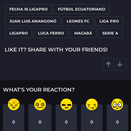
P
,
,
,
,
,
,
,
,
a
FECHA 16 LIGAPRO
FÚTBOL ECUATORIANO
g
JUAN LUIS ANANGONÓ
LEONES FC
LIGA PRO
i
n
LIGAPRO
LUCA FERRO
MACARÁ
SERIE A
a
t
LIKE IT? SHARE WITH YOUR FRIENDS!
i
o
n
WHAT'S YOUR REACTION?
0
0
0
0
0