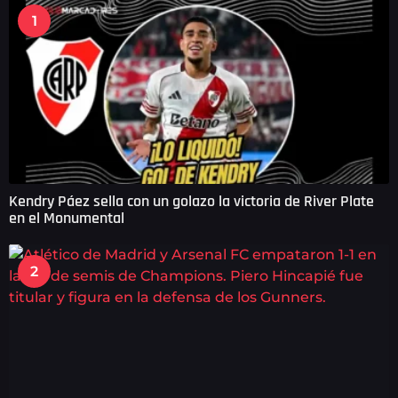
g
1
o
Kendry Páez sella con un golazo la victoria de River Plate
en el Monumental
2