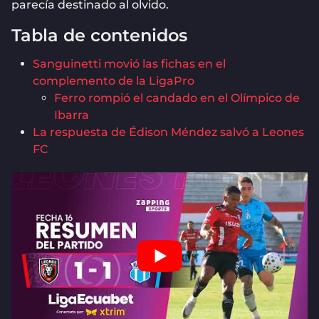
parecía destinado al olvido.
Tabla de contenidos
Sanguinetti movió las fichas en el
complemento de la LigaPro
Ferro rompió el candado en el Olímpico de
Ibarra
La respuesta de Édison Méndez salvó a Leones
FC