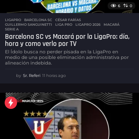
6
0
LIGAPRO
BARCELONA SC
,
CÉSAR FARÍAS
,
GUILLERMO SANGUINETTI
,
LIGA PRO
,
LIGAPRO 2026
,
MACARÁ
,
SERIE A
Barcelona SC vs Macará por la LigaPro: día,
hora y como verlo por TV
El Ídolo busca no perder pisada en la LigaPro en
medio de una posible eliminación administrativa por
alineación indebida.
by
Sr. Referi
11 horas ago
1
1
h
o
r
a
s
a
g
o