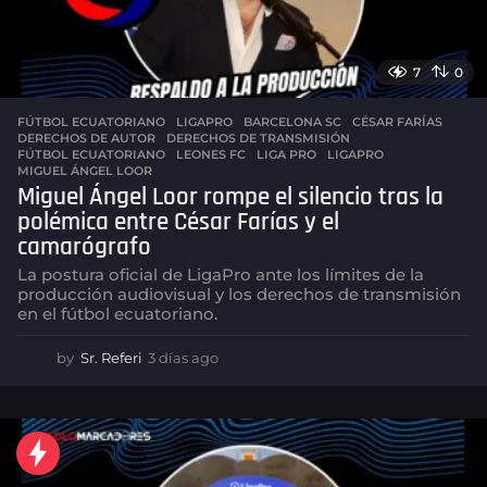
7
0
FÚTBOL ECUATORIANO
,
LIGAPRO
BARCELONA SC
,
CÉSAR FARÍAS
,
DERECHOS DE AUTOR
,
DERECHOS DE TRANSMISIÓN
,
FÚTBOL ECUATORIANO
,
LEONES FC
,
LIGA PRO
,
LIGAPRO
,
MIGUEL ÁNGEL LOOR
Miguel Ángel Loor rompe el silencio tras la
polémica entre César Farías y el
camarógrafo
La postura oficial de LigaPro ante los límites de la
producción audiovisual y los derechos de transmisión
en el fútbol ecuatoriano.
by
Sr. Referi
3 días ago
3
d
í
a
s
a
g