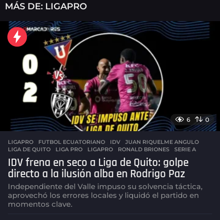
MÁS DE:
LIGAPRO
6
0
LIGAPRO
FUTBOL ECUATORIANO
,
IDV
,
JUAN RIQUELME ANGULO
,
LIGA DE QUITO
,
LIGA PRO
,
LIGAPRO
,
RONALD BRIONES
,
SERIE A
IDV frena en seco a Liga de Quito: golpe
directo a la ilusión alba en Rodrigo Paz
Independiente del Valle impuso su solvencia táctica,
aprovechó los errores locales y liquidó el partido en
momentos clave.