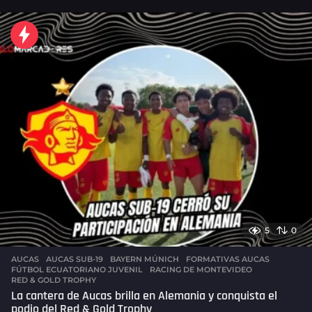
o
r
a
s
a
g
o
5
0
AUCAS
AUCAS SUB-19
,
BAYERN MÚNICH
,
FORMATIVAS AUCAS
,
FÚTBOL ECUATORIANO JUVENIL
,
RACING DE MONTEVIDEO
,
RED & GOLD TROPHY
La cantera de Aucas brilla en Alemania y conquista el
podio del Red & Gold Trophy