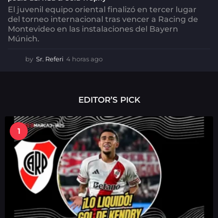
El juvenil equipo oriental finalizó en tercer lugar
del torneo internacional tras vencer a Racing de
Montevideo en las instalaciones del Bayern
Múnich.
by
Sr. Referi
4 horas ago
4
h
o
r
a
EDITOR’S PICK
s
a
g
1
o