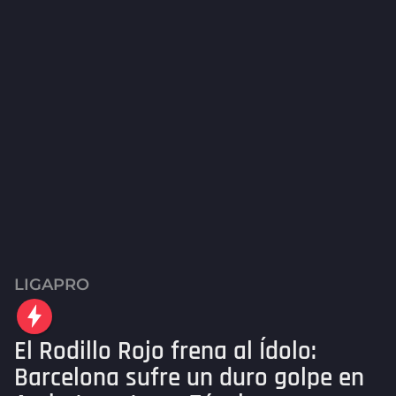
LIGAPRO
2
m
e
El Rodillo Rojo frena al Ídolo:
s
e
Barcelona sufre un duro golpe en
s