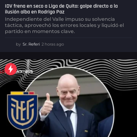
IDV frena en seco a Liga de Quito: golpe directo a la
ilusión alba en Rodrigo Paz
Independiente del Valle impuso su solvencia
táctica, aprovechó los errores locales y liquidó el
partido en momentos clave.
by
Sr. Referi
2 horas ago
2
h
o
r
a
s
a
g
o