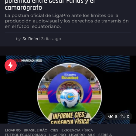
polémica entre César Farías y el
camarógrafo
La postura oficial de LigaPro ante los límites de la
producción audiovisual y los derechos de transmisión
en el fútbol ecuatoriano.
by
Sr. Referi
3 días ago
3
d
í
a
s
a
g
o
8
0
LIGAPRO
BRASILEIRÃO
,
CIES
,
EXIGENCIA FÍSICA
,
FÚTBOL ECUATORIANO
,
LIGA PRO
,
LIGAPRO
,
MLS
,
SERIE A