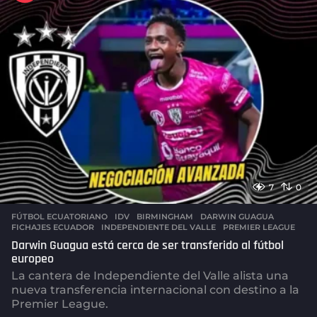
t
o
s
a
g
o
7
0
FÚTBOL ECUATORIANO
,
IDV
BIRMINGHAM
,
DARWIN GUAGUA
,
FICHAJES ECUADOR
,
INDEPENDIENTE DEL VALLE
,
PREMIER LEAGUE
Darwin Guagua está cerca de ser transferido al fútbol
europeo
La cantera de Independiente del Valle alista una
nueva transferencia internacional con destino a la
Premier League.