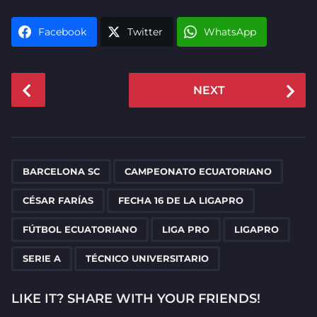
Facebook
Twitter
WhatsApp
P
NEXT
o
s
t
P
,
,
,
,
,
,
,
,
a
BARCELONA SC
CAMPEONATO ECUATORIANO
g
CÉSAR FARÍAS
FECHA 16 DE LA LIGAPRO
i
n
FÚTBOL ECUATORIANO
LIGA PRO
LIGAPRO
a
SERIE A
TÉCNICO UNIVERSITARIO
t
i
LIKE IT? SHARE WITH YOUR FRIENDS!
o