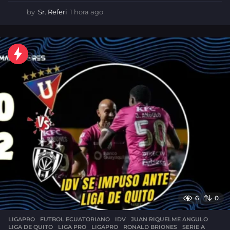
by
Sr. Referi
1 hora ago
1
h
o
r
a
a
g
o
6
0
LIGAPRO
FUTBOL ECUATORIANO
,
IDV
,
JUAN RIQUELME ANGULO
,
LIGA DE QUITO
,
LIGA PRO
,
LIGAPRO
,
RONALD BRIONES
,
SERIE A