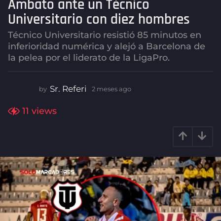
Ambato ante un Técnico
a
Universitario con diez hombres
g
o
Técnico Universitario resistió 85 minutos en
2
inferioridad numérica y alejó a Barcelona de
m
la pelea por el liderato de la LigaPro.
e
s
Sr. Referi
by
2 meses ago
2
e
m
s
e
11
views
a
s
e
g
s
o
a
g
o