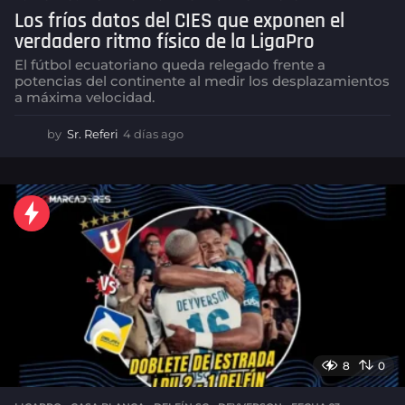
Los fríos datos del CIES que exponen el
verdadero ritmo físico de la LigaPro
El fútbol ecuatoriano queda relegado frente a
potencias del continente al medir los desplazamientos
a máxima velocidad.
by
Sr. Referi
4 días ago
4
d
í
a
s
a
g
o
8
0