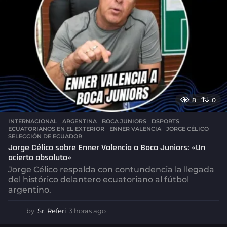
8
0
INTERNACIONAL
,
ARGENTINA
BOCA JUNIORS
,
DSPORTS
,
ECUATORIANOS EN EL EXTERIOR
,
ENNER VALENCIA
,
JORGE CÉLICO
,
SELECCIÓN DE ECUADOR
Jorge Célico sobre Enner Valencia a Boca Juniors: «Un
acierto absoluto»
Jorge Célico respalda con contundencia la llegada
del histórico delantero ecuatoriano al fútbol
argentino.
by
Sr. Referi
3 horas ago
3
h