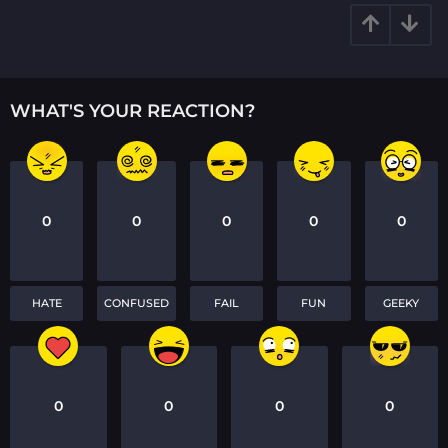
n
WHAT'S YOUR REACTION?
0
0
0
0
0
HATE
CONFUSED
FAIL
FUN
GEEKY
0
0
0
0