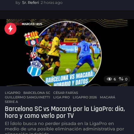
by
Sr. Referi
2 horas ago
2
h
o
r
a
s
a
g
o
6
0
LIGAPRO
BARCELONA SC
,
CÉSAR FARÍAS
,
GUILLERMO SANGUINETTI
,
LIGA PRO
,
LIGAPRO 2026
,
MACARÁ
,
SERIE A
Barcelona SC vs Macará por la LigaPro: día,
hora y como verlo por TV
El Ídolo busca no perder pisada en la LigaPro en
medio de una posible eliminación administrativa por