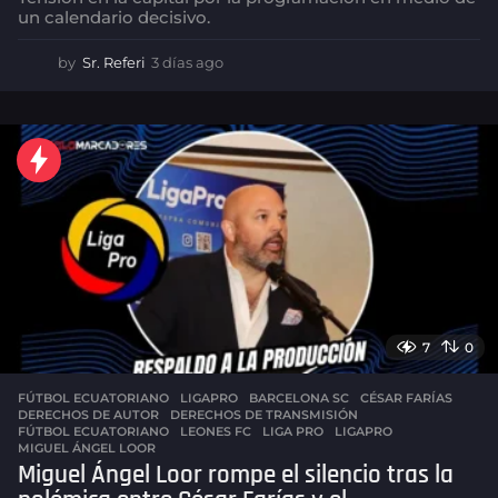
un calendario decisivo.
by
Sr. Referi
3 días ago
3
d
í
a
s
a
g
o
7
0
FÚTBOL ECUATORIANO
,
LIGAPRO
BARCELONA SC
,
CÉSAR FARÍAS
,
DERECHOS DE AUTOR
,
DERECHOS DE TRANSMISIÓN
,
FÚTBOL ECUATORIANO
,
LEONES FC
,
LIGA PRO
,
LIGAPRO
,
MIGUEL ÁNGEL LOOR
Miguel Ángel Loor rompe el silencio tras la