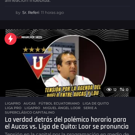
alineación indebida.
by
Sr. Referi
11 horas ago
1
1
h
o
r
a
s
a
g
o
12
0
LIGAPRO
AUCAS
,
FÚTBOL ECUATORIANO
,
LIGA DE QUITO
,
LIGA PRO
,
LIGAPRO
,
MIGUEL ÁNGEL LOOR
,
SERIE A
,
SUPERCLÁSICO CAPITALINO
La verdad detrás del polémico horario para
el Aucas vs. Liga de Quito: Loor se pronuncia
Tensión en la capital por la programación en medio de