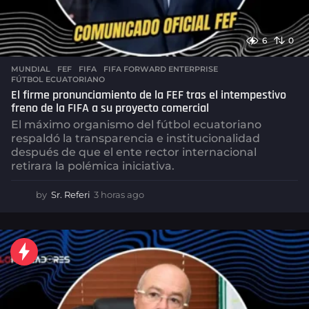
6
0
MUNDIAL
FEF
,
FIFA
,
FIFA FORWARD ENTERPRISE
,
FÚTBOL ECUATORIANO
El firme pronunciamiento de la FEF tras el intempestivo
freno de la FIFA a su proyecto comercial
El máximo organismo del fútbol ecuatoriano
respaldó la transparencia e institucionalidad
después de que el ente rector internacional
retirara la polémica iniciativa.
by
Sr. Referi
3 horas ago
3
h
o
r
a
s
a
g
o