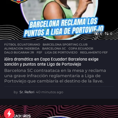
6
0
FÚTBOL ECUATORIANO
,
BARCELONA SPORTING CLUB
ALINEACION INDEBIDA
,
BARCELONA SC
,
COPA ECUADOR
,
DALO BUCARAM JR
,
FEF
,
LIGA DE PORTOVIEJO
,
REGLAMENTO FEF
¡Giro dramático en Copa Ecuador! Barcelona exige
sanción y puntos ante Liga de Portoviejo
Barcelona SC contraataca en la mesa y reclama
una grave infracción reglamentaria a Liga de
Portoviejo que cambiaría el destino de la llave.
by
Sr. Referi
40 minutos ago
4
0
m
i
n
u