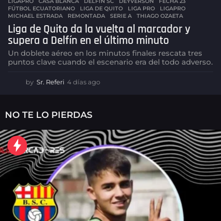
LIGAPRO
CASA BLANCA
,
DELFÍN SC
,
DEYVERSON
,
FECHA 23
,
FÚTBOL ECUATORIANO
,
LIGA DE QUITO
,
LIGA PRO
,
LIGAPRO
,
MICHAEL ESTRADA
,
REMONTADA
,
SERIE A
,
THIAGO OZAETA
Liga de Quito da la vuelta al marcador y
supera a Delfín en el último minuto
Un doblete aéreo en los minutos finales rescata tres
puntos clave cuando el escenario era del todo adverso.
by
Sr. Referi
4 días ago
4
d
í
a
NO TE LO PIERDAS
s
a
g
o