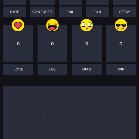
HATE
CONFUSED
FAIL
FUN
GEEKY
0
0
0
0
LOVE
LOL
OMG
WIN