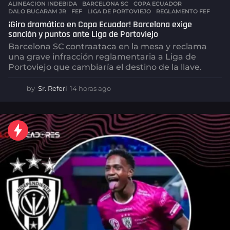
ALINEACION INDEBIDA
,
BARCELONA SC
,
COPA ECUADOR
,
DALO BUCARAM JR
,
FEF
,
LIGA DE PORTOVIEJO
,
REGLAMENTO FEF
¡Giro dramático en Copa Ecuador! Barcelona exige
sanción y puntos ante Liga de Portoviejo
Barcelona SC contraataca en la mesa y reclama
una grave infracción reglamentaria a Liga de
Portoviejo que cambiaría el destino de la llave.
by
Sr. Referi
14 horas ago
1
4
h
o
r
a
s
a
g
o