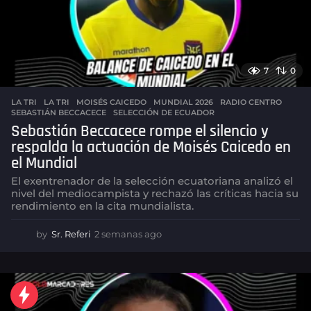
g
o
7
0
LA TRI
LA TRI
,
MOISÉS CAICEDO
,
MUNDIAL 2026
,
RADIO CENTRO
,
SEBASTIÁN BECCACECE
,
SELECCIÓN DE ECUADOR
Sebastián Beccacece rompe el silencio y
respalda la actuación de Moisés Caicedo en
el Mundial
El exentrenador de la selección ecuatoriana analizó el
nivel del mediocampista y rechazó las críticas hacia su
rendimiento en la cita mundialista.
by
Sr. Referi
2 semanas ago
2
s
e
m
a
n