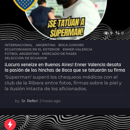
9
0
INTERNACIONAL
,
ARGENTINA
BOCA JUNIORS
,
ECUATORIANOS EN EL EXTERIOR
,
ENNER VALENCIA
,
FÚTBOL ARGENTINO
,
MERCADO DE PASES
,
SELECCIÓN DE ECUADOR
¡Locura xeneize en Buenos Aires! Enner Valencia desata
la pasión de los hinchas de Boca que se tatuarán su firma
'Súperman' superó los chequeos médicos con el
club de la Ribera entre fotos, firmas sobre la piel y
la ilusión intacta de los aficionados.
by
Sr. Referi
2 horas ago
2
h
o
r
a
s