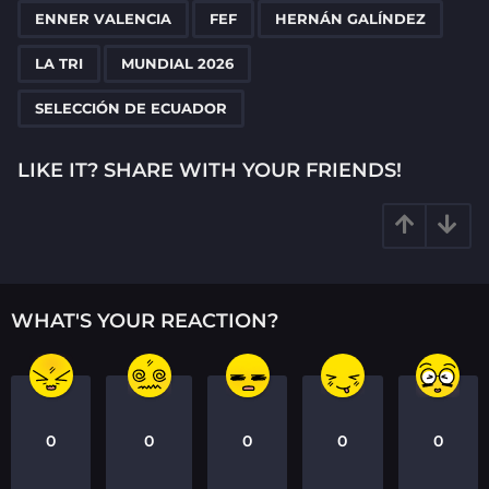
,
,
,
,
,
a
ENNER VALENCIA
FEF
HERNÁN GALÍNDEZ
g
LA TRI
MUNDIAL 2026
i
n
SELECCIÓN DE ECUADOR
a
t
LIKE IT? SHARE WITH YOUR FRIENDS!
i
o
n
WHAT'S YOUR REACTION?
0
0
0
0
0