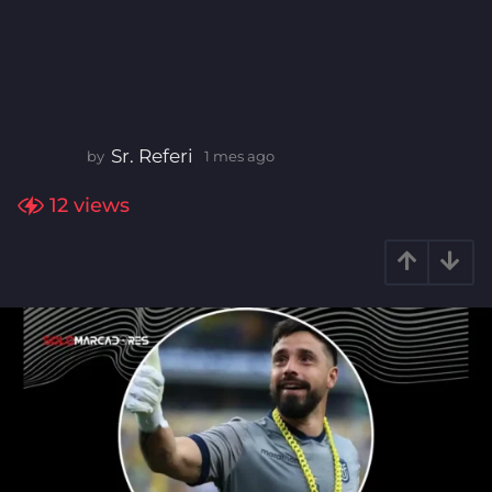
Sr. Referi
by
1 mes ago
1
m
e
12
views
s
a
g
o