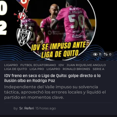
o
11
0
LIGAPRO
FUTBOL ECUATORIANO
,
IDV
,
JUAN RIQUELME ANGULO
,
LIGA DE QUITO
,
LIGA PRO
,
LIGAPRO
,
RONALD BRIONES
,
SERIE A
IDV frena en seco a Liga de Quito: golpe directo a la
ilusión alba en Rodrigo Paz
Independiente del Valle impuso su solvencia
táctica, aprovechó los errores locales y liquidó el
partido en momentos clave.
by
Sr. Referi
15 horas ago
1
5