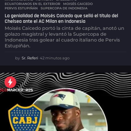
ECUATORIANOS EN EL EXTERIOR
,
MOISÉS CAICEDO
,
PERVIS ESTUPIÑÁN
,
SUPERCOPA DE INDONESIA
La genialidad de Moisés Caicedo que selló el título del
Chelsea ante el AC Milan en Indonesia
Moisés Caicedo portó la cinta de capitán, anotó un
golazo magistral y levantó la Supercopa de
Indonesia tras golear al cuadro italiano de Pervis
Estupiñán.
by
Sr. Referi
42 minutos ago
4
2
m
i
n
u
t
o
s
a
g
o