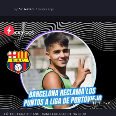
by
Sr. Referi
3 horas ago
3
h
o
r
a
s
a
g
o
12
0
FÚTBOL ECUATORIANO
,
BARCELONA SPORTING CLUB