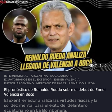
a
g
o
7
0
INTERNACIONAL
,
ARGENTINA
BOCA JUNIORS
,
ECUATORIANOS EN EL EXTERIOR
,
ENNER VALENCIA
,
FÚTBOL ARGENTINO
,
MERCADO DE PASES
,
REINALDO RUEDA
El pronóstico de Reinaldo Rueda sobre el debut de Enner
Valencia en Boca
El exentrenador analiza las virtudes físicas y la
solidez mental para el éxito del delantero
ecuatoriano en La Bombonera.