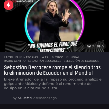
a
n
a
s
a
g
o
9
0
LA TRI
ELIMINATORIAS
,
LA TRI
,
MÉXICO
,
MUNDIAL
,
RADIO CENTRO
,
SEBASTIÁN BECCACECE
,
SELECCIÓN DE ECUADOR
Sebastián Beccacece rompe el silencio tras
la eliminación de Ecuador en el Mundial
El exentrenador de la Tri repasó su proceso, analizó el
golpe ante México y defendió el rendimiento del
equipo en la cita mundialista.
by
Sr. Referi
2 semanas ago
2
s
e