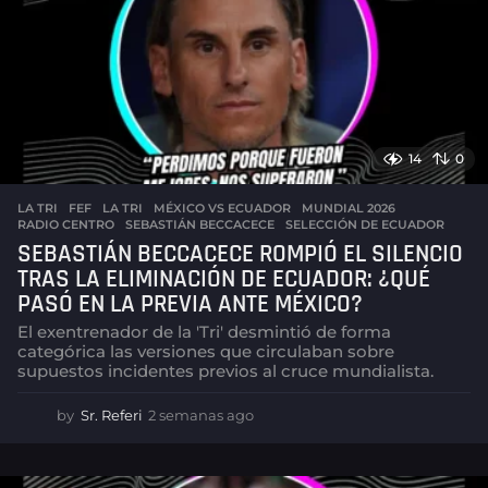
a
s
a
g
o
14
0
LA TRI
FEF
,
LA TRI
,
MÉXICO VS ECUADOR
,
MUNDIAL 2026
,
RADIO CENTRO
,
SEBASTIÁN BECCACECE
,
SELECCIÓN DE ECUADOR
SEBASTIÁN BECCACECE ROMPIÓ EL SILENCIO
TRAS LA ELIMINACIÓN DE ECUADOR: ¿QUÉ
PASÓ EN LA PREVIA ANTE MÉXICO?
El exentrenador de la 'Tri' desmintió de forma
categórica las versiones que circulaban sobre
supuestos incidentes previos al cruce mundialista.
by
Sr. Referi
2 semanas ago
2
s
e
m