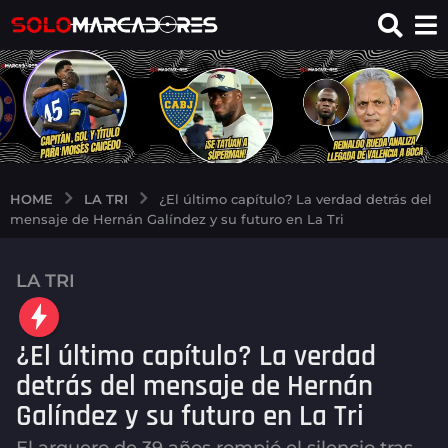
LA TRI
HOME
¿El último capítulo? La verdad detrás del
mensaje de Hernán Galíndez y su futuro en La Tri
LA TRI
1
m
e
¿El último capítulo? La verdad
s
a
detrás del mensaje de Hernán
g
Galíndez y su futuro en La Tri
o