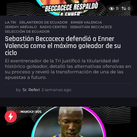
11
0
LA TRI
DELANTEROS DE ECUADOR
,
ENNER VALENCIA
,
JEREMY ARÉVALO
,
RADIO CENTRO
,
SEBASTIÁN BECCACECE
,
SELECCIÓN DE ECUADOR
Sebastián Beccacece defendió a Enner
Valencia como el máximo goleador de su
ciclo
El exentrenador de la Tri justificó la titularidad del
histórico goleador, detalló las alternativas ofensivas en
su proceso y reveló la transformación de una de las
apuestas a futuro.
by
Sr. Referi
2 semanas ago
2
s
e
m
a
n
a
s
a