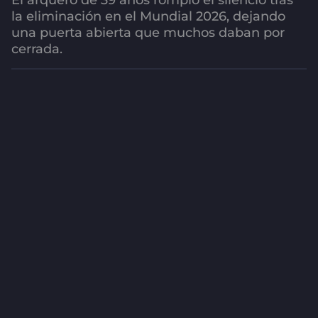
El arquero de 39 años rompió el silencio tras
1
la eliminación en el Mundial 2026, dejando
m
una puerta abierta que muchos daban por
e
cerrada.
s
a
g
o