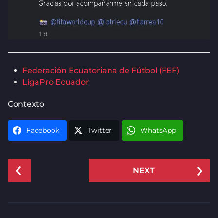
Federación Ecuatoriana de Fútbol (FEF)
LigaPro Ecuador
Contexto
Facebook
Twitter
WhatsApp
P
NEXT
o
s
t
P