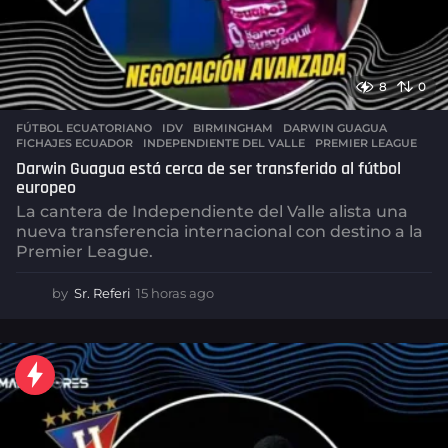
8
0
FÚTBOL ECUATORIANO
,
IDV
BIRMINGHAM
,
DARWIN GUAGUA
,
FICHAJES ECUADOR
,
INDEPENDIENTE DEL VALLE
,
PREMIER LEAGUE
Darwin Guagua está cerca de ser transferido al fútbol
europeo
La cantera de Independiente del Valle alista una
nueva transferencia internacional con destino a la
Premier League.
by
Sr. Referi
15 horas ago
1
5
h
o
r
a
s
a
g