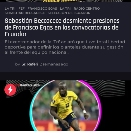
LA TRI
FEF
,
FRANCISCO EGAS
,
LA TRI
,
RADIO CENTRO
,
SEBASTIÁN BECCACECE
,
SELECCIÓN DE ECUADOR
Sebastián Beccacece desmiente presiones
de Francisco Egas en las convocatorias de
Ecuador
El exentrenador de la 'Tri' aclaró que tuvo total libertad
deportiva para definir los planteles durante su gestión
al frente del equipo nacional.
by
Sr. Referi
2 semanas ago
2
s
e
m
a
n
a
s
a
g
o