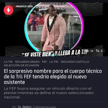
m
a
n
a
s
a
g
o
14
0
LA TRI
EDUARDO ERAZO
,
FEF
,
LA TRI
,
SEGUNDO CASTILLO
,
SELECCIÓN DE ECUADOR
El sorpresivo nombre para el cuerpo técnico
de la Tri: FEF tendría elegido al nuevo
asistente
La FEF busca asegurar un vínculo directo con el
plantel mientras se define al nuevo seleccionador
nacional.
by
Sr. Referi
2 semanas ago
2