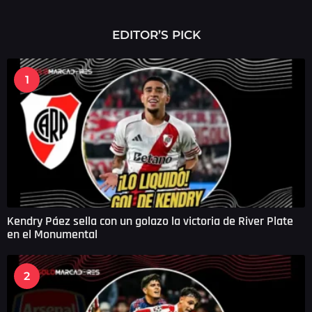
h
o
r
EDITOR’S PICK
a
s
a
1
g
o
Kendry Páez sella con un golazo la victoria de River Plate
en el Monumental
2