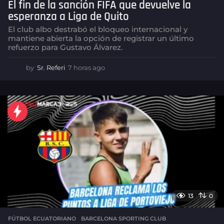
El fin de la sanción FIFA que devuelve la
esperanza a Liga de Quito
El club albo destrabó el bloqueo internacional y
mantiene abierta la opción de registrar un último
refuerzo para Gustavo Álvarez.
by
Sr. Referi
7 horas ago
7
h
o
r
a
s
a
g
o
13
0
FÚTBOL ECUATORIANO
,
BARCELONA SPORTING CLUB