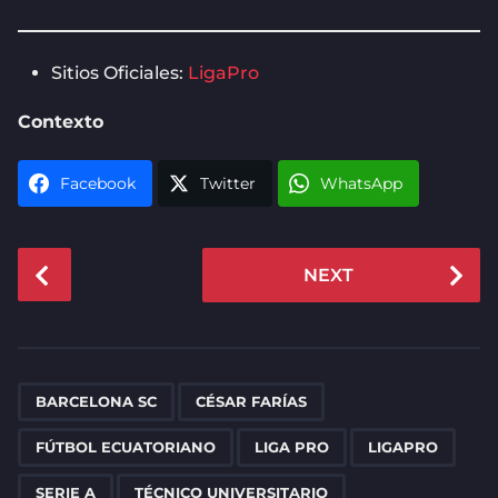
Sitios Oficiales:
LigaPro
Contexto
Facebook
Twitter
WhatsApp
P
NEXT
o
s
t
P
,
,
,
,
,
,
a
BARCELONA SC
CÉSAR FARÍAS
g
FÚTBOL ECUATORIANO
LIGA PRO
LIGAPRO
i
n
SERIE A
TÉCNICO UNIVERSITARIO