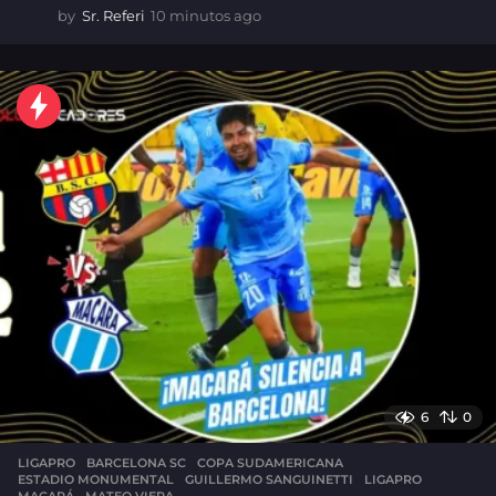
by
Sr. Referi
10 minutos ago
1
0
m
i
n
u
t
o
s
a
g
o
6
0
LIGAPRO
BARCELONA SC
,
COPA SUDAMERICANA
,
ESTADIO MONUMENTAL
,
GUILLERMO SANGUINETTI
,
LIGAPRO
,