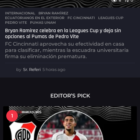
6
0
INTERNACIONAL
BRYAN RAMÍREZ
,
ECUATORIANOS EN EL EXTERIOR
,
FC CINCINNATI
,
LEAGUES CUP
,
PEDRO VITE
,
PUMAS UNAM
Bryan Ramírez celebra en la Leagues Cup y deja sin
opciones al Pumas de Pedro Vite
FC Cincinnati aprovecha su efectividad en casa
para clasificar, mientras la escuadra universitaria
firma su eliminación prematura.
by
Sr. Referi
5 horas ago
5
h
o
r
a
EDITOR’S PICK
s
a
g
1
o