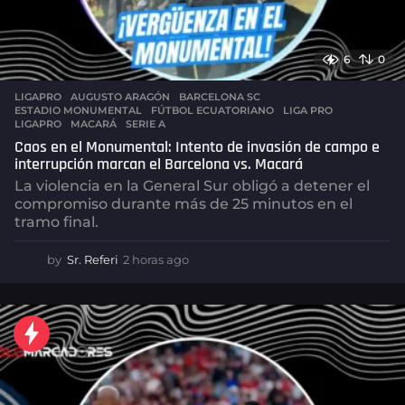
6
0
LIGAPRO
AUGUSTO ARAGÓN
,
BARCELONA SC
,
ESTADIO MONUMENTAL
,
FÚTBOL ECUATORIANO
,
LIGA PRO
,
LIGAPRO
,
MACARÁ
,
SERIE A
Caos en el Monumental: Intento de invasión de campo e
interrupción marcan el Barcelona vs. Macará
La violencia en la General Sur obligó a detener el
compromiso durante más de 25 minutos en el
tramo final.
by
Sr. Referi
2 horas ago
2
h
o
r
a
s
a
g
o