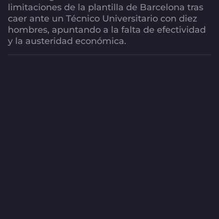
g
limitaciones de la plantilla de Barcelona tras
o
caer ante un Técnico Universitario con diez
2
hombres, apuntando a la falta de efectividad
m
y la austeridad económica.
e
s
e
s
a
g
o