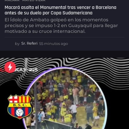
MACARÁ
,
MATEO VIERA
Macará asalta el Monumental tras vencer a Barcelona
antes de su duelo por Copa Sudamericana
El Ídolo de Ambato golpeó en los momentos
precisos y se impuso 1-2 en Guayaquil para llegar
motivado a su cruce internacional.
by
Sr. Referi
55 minutos ago
5
5
m
i
n
u
t
o
s
a
g
o