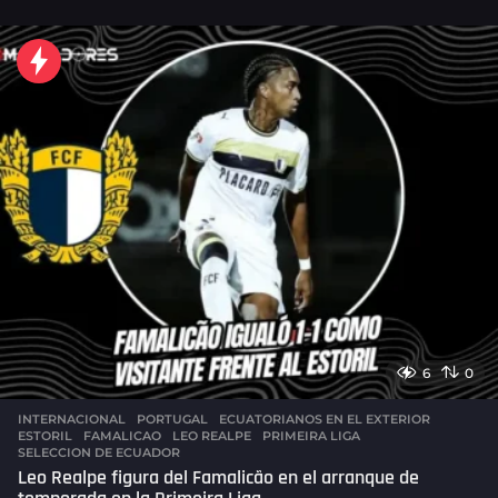
o
r
a
s
a
g
o
6
0
INTERNACIONAL
,
PORTUGAL
ECUATORIANOS EN EL EXTERIOR
,
ESTORIL
,
FAMALICAO
,
LEO REALPE
,
PRIMEIRA LIGA
,
SELECCION DE ECUADOR
Leo Realpe figura del Famalicão en el arranque de