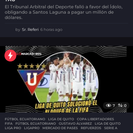
El Tribunal Arbitral del Deporte falló a favor del Ídolo,
obligando a Santos Laguna a pagar un millón de
dólares.
by
Sr. Referi
6 horas ago
6
h
o
r
a
s
a
g
o
7
0
FÚTBOL ECUATORIANO
,
LIGA DE QUITO
COPA LIBERTADORES
,
FIFA
,
FÚTBOL ECUATORIANO
,
GUSTAVO ÁLVAREZ
,
LIGA DE QUITO
,
LIGA PRO
,
LIGAPRO
,
MERCADO DE PASES
,
REFUERZOS
,
SERIE A