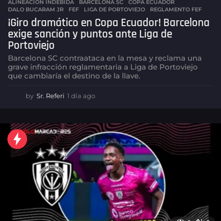
ALINEACION INDEBIDA
,
BARCELONA SC
,
COPA ECUADOR
,
DALO BUCARAM JR
,
FEF
,
LIGA DE PORTOVIEJO
,
REGLAMENTO FEF
¡Giro dramático en Copa Ecuador! Barcelona
exige sanción y puntos ante Liga de
Portoviejo
Barcelona SC contraataca en la mesa y reclama una
grave infracción reglamentaria a Liga de Portoviejo
que cambiaría el destino de la llave.
by
Sr. Referi
1 día ago
1
d
í
a
a
g
o