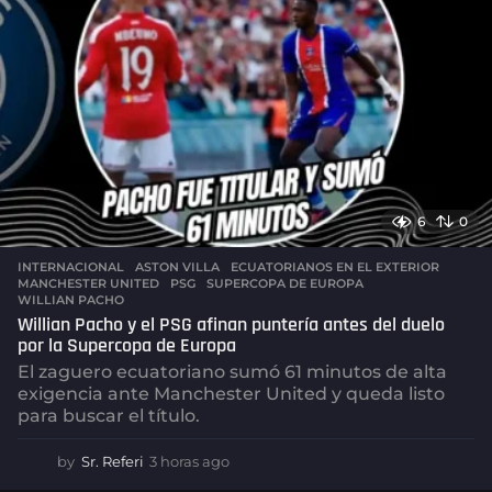
6
0
INTERNACIONAL
ASTON VILLA
,
ECUATORIANOS EN EL EXTERIOR
,
MANCHESTER UNITED
,
PSG
,
SUPERCOPA DE EUROPA
,
WILLIAN PACHO
Willian Pacho y el PSG afinan puntería antes del duelo
por la Supercopa de Europa
El zaguero ecuatoriano sumó 61 minutos de alta
exigencia ante Manchester United y queda listo
para buscar el título.
by
Sr. Referi
3 horas ago
3
h