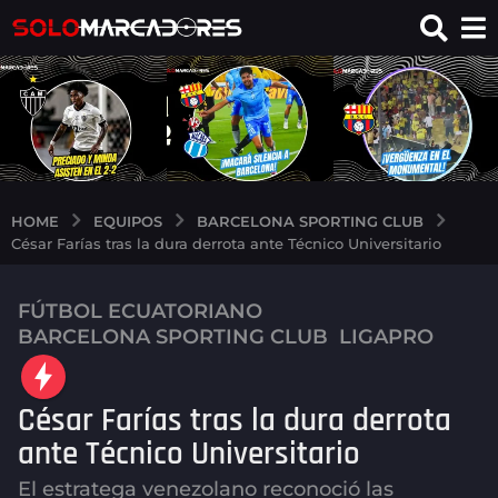
EQUIPOS
BARCELONA SPORTING CLUB
HOME
César Farías tras la dura derrota ante Técnico Universitario
FÚTBOL ECUATORIANO
,
2
BARCELONA SPORTING CLUB
,
LIGAPRO
m
e
s
César Farías tras la dura derrota
e
ante Técnico Universitario
s
a
El estratega venezolano reconoció las