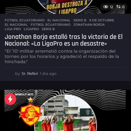
12
0
FÚTBOL ECUATORIANO
,
EL NACIONAL
,
SERIE B
9 DE OCTUBRE
,
EL NACIONAL
,
FÚTBOL ECUATORIANO
,
JONATHAN BORJA
,
LIGA PRO
,
LIGAPRO
,
SERIE B
Jonathan Borja estalló tras la victoria de El
Nacional: «La LigaPro es un desastre»
"El '10' militar arremetió contra la organización del
torneo por los horarios y agradeció el respaldo de la
hinchada."
by
Sr. Referi
1 día ago
1
d
í
a
a
g
o