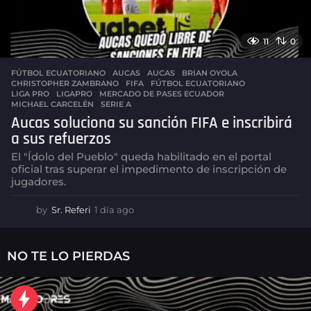
11
0
FÚTBOL ECUATORIANO
,
AUCAS
AUCAS
,
BRIAN OYOLA
,
CHRISTOPHER ZAMBRANO
,
FIFA
,
FÚTBOL ECUATORIANO
,
LIGA PRO
,
LIGAPRO
,
MERCADO DE PASES ECUADOR
,
MICHAEL CARCELÉN
,
SERIE A
Aucas soluciona su sanción FIFA e inscribirá
a sus refuerzos
El "Ídolo del Pueblo" queda habilitado en el portal
oficial tras superar el impedimento de inscripción de
jugadores.
by
Sr. Referi
1 día ago
1
d
í
a
NO TE LO PIERDAS
a
g
o