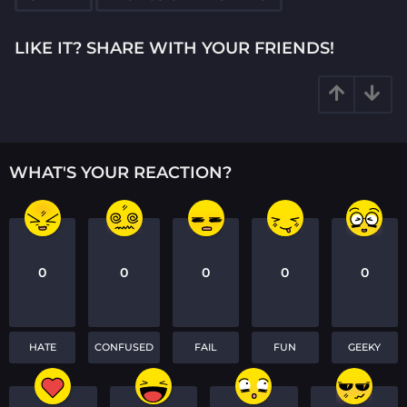
a
t
LIKE IT? SHARE WITH YOUR FRIENDS!
i
o
n
WHAT'S YOUR REACTION?
0
0
0
0
0
HATE
CONFUSED
FAIL
FUN
GEEKY