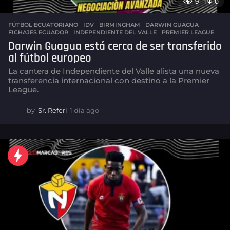
9
0
FÚTBOL ECUATORIANO
,
IDV
BIRMINGHAM
,
DARWIN GUAGUA
,
FICHAJES ECUADOR
,
INDEPENDIENTE DEL VALLE
,
PREMIER LEAGUE
Darwin Guagua está cerca de ser transferido
al fútbol europeo
La cantera de Independiente del Valle alista una nueva
transferencia internacional con destino a la Premier
League.
by
Sr. Referi
1 día ago
1
d
í
a
a
g
o