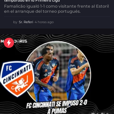
temporada en la Primeira Liga
Famalicão igualó 1-1 como visitante frente al Estoril
en el arranque del torneo portugués.
by
Sr. Referi
4 horas ago
4
h
o
r
a
s
a
g
o