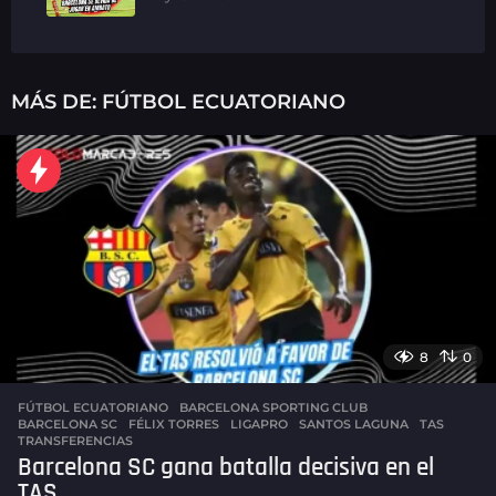
MÁS DE:
FÚTBOL ECUATORIANO
8
0
FÚTBOL ECUATORIANO
,
BARCELONA SPORTING CLUB
BARCELONA SC
,
FÉLIX TORRES
,
LIGAPRO
,
SANTOS LAGUNA
,
TAS
,
TRANSFERENCIAS
Barcelona SC gana batalla decisiva en el
TAS