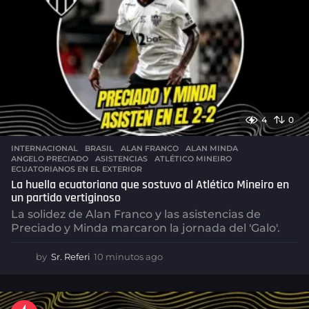
4
0
INTERNACIONAL
,
BRASIL
ALAN FRANCO
,
ALAN MINDA
,
ANGELO PRECIADO
,
ASISTENCIAS
,
ATLÉTICO MINEIRO
,
ECUATORIANOS EN EL EXTERIOR
La huella ecuatoriana que sostuvo al Atlético Mineiro en
un partido vertiginoso
La solidez de Alan Franco y las asistencias de
Preciado y Minda marcaron la jornada del 'Galo'.
by
Sr. Referi
10 minutos ago
1
0
m
i