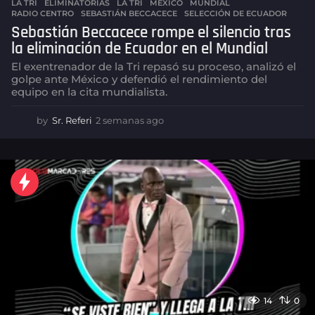
LA TRI
ELIMINATORIAS
,
LA TRI
,
MÉXICO
,
MUNDIAL
,
RADIO CENTRO
,
SEBASTIÁN BECCACECE
,
SELECCIÓN DE ECUADOR
Sebastián Beccacece rompe el silencio tras
la eliminación de Ecuador en el Mundial
El exentrenador de la Tri repasó su proceso, analizó el
golpe ante México y defendió el rendimiento del
equipo en la cita mundialista.
by
Sr. Referi
2 semanas ago
2
s
e
m
a
n
a
s
a
g
o
14
0