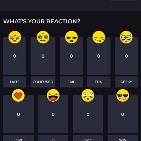
WHAT'S YOUR REACTION?
0
0
0
0
0
HATE
CONFUSED
FAIL
FUN
GEEKY
0
0
0
0
LOVE
LOL
OMG
WIN