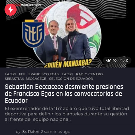
10
0
LA TRI
FEF
,
FRANCISCO EGAS
,
LA TRI
,
RADIO CENTRO
,
SEBASTIÁN BECCACECE
,
SELECCIÓN DE ECUADOR
Sebastián Beccacece desmiente presiones
de Francisco Egas en las convocatorias de
Ecuador
El exentrenador de la 'Tri' aclaró que tuvo total libertad
deportiva para definir los planteles durante su gestión
al frente del equipo nacional.
by
Sr. Referi
2 semanas ago
2