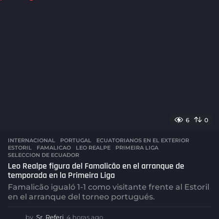
g
o
6
0
INTERNACIONAL
,
PORTUGAL
ECUATORIANOS EN EL EXTERIOR
,
ESTORIL
,
FAMALICAO
,
LEO REALPE
,
PRIMEIRA LIGA
,
SELECCION DE ECUADOR
Leo Realpe figura del Famalicão en el arranque de
temporada en la Primeira Liga
Famalicão igualó 1-1 como visitante frente al Estoril
en el arranque del torneo portugués.
by
Sr. Referi
4 horas ago
4