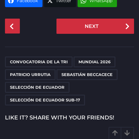
Facebook
Twitter
WhatsApp
P
NEXT
o
s
t
P
,
,
,
,
,
a
CONVOCATORIA DE LA TRI
MUNDIAL 2026
g
PATRICIO URRUTIA
SEBASTIÁN BECCACECE
i
n
SELECCIÓN DE ECUADOR
a
SELECCIÓN DE ECUADOR SUB-17
t
i
LIKE IT? SHARE WITH YOUR FRIENDS!
o
n