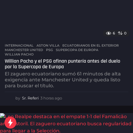
6
0
INTERNACIONAL
ASTON VILLA
,
ECUATORIANOS EN EL EXTERIOR
,
MANCHESTER UNITED
,
PSG
,
SUPERCOPA DE EUROPA
,
WILLIAN PACHO
Willian Pacho y el PSG afinan puntería antes del duelo
por la Supercopa de Europa
El zaguero ecuatoriano sumó 61 minutos de alta
exigencia ante Manchester United y queda listo
para buscar el título.
by
Sr. Referi
3 horas ago
3
h
o
r
a
s
a