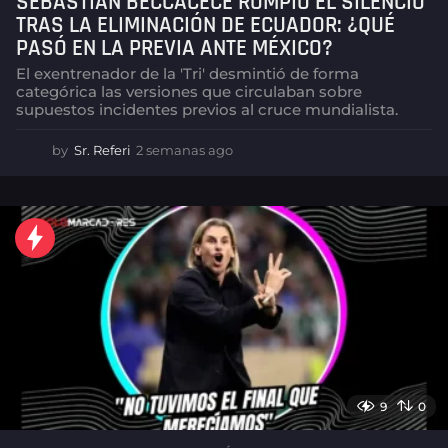
SEBASTIÁN BECCACECE ROMPIÓ EL SILENCIO
TRAS LA ELIMINACIÓN DE ECUADOR: ¿QUÉ
PASÓ EN LA PREVIA ANTE MÉXICO?
El exentrenador de la 'Tri' desmintió de forma
categórica las versiones que circulaban sobre
supuestos incidentes previos al cruce mundialista.
by
Sr. Referi
2 semanas ago
2
s
e
m
a
n
a
s
a
g
o
9
0