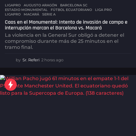
LIGAPRO
AUGUSTO ARAGÓN
,
BARCELONA SC
,
ESTADIO MONUMENTAL
,
FÚTBOL ECUATORIANO
,
LIGA PRO
,
LIGAPRO
,
MACARÁ
,
SERIE A
Caos en el Monumental: Intento de invasión de campo e
interrupción marcan el Barcelona vs. Macará
La violencia en la General Sur obligó a detener el
compromiso durante más de 25 minutos en el
tramo final.
by
Sr. Referi
2 horas ago
2
h
o
r
a
s
a
g
o