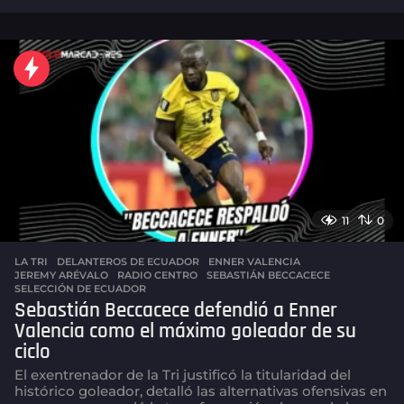
s
e
m
a
n
a
s
a
g
o
11
0
LA TRI
DELANTEROS DE ECUADOR
,
ENNER VALENCIA
,
JEREMY ARÉVALO
,
RADIO CENTRO
,
SEBASTIÁN BECCACECE
,
SELECCIÓN DE ECUADOR
Sebastián Beccacece defendió a Enner
Valencia como el máximo goleador de su
ciclo
El exentrenador de la Tri justificó la titularidad del
histórico goleador, detalló las alternativas ofensivas en