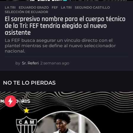
LA TRI
EDUARDO ERAZO
,
FEF
,
LA TRI
,
SEGUNDO CASTILLO
,
SELECCIÓN DE ECUADOR
El sorpresivo nombre para el cuerpo técnico
de la Tri: FEF tendría elegido al nuevo
asistente
La FEF busca asegurar un vínculo directo con el
plantel mientras se define al nuevo seleccionador
nacional.
by
Sr. Referi
2 semanas ago
2
s
e
m
NO TE LO PIERDAS
a
n
a
s
a
g
o