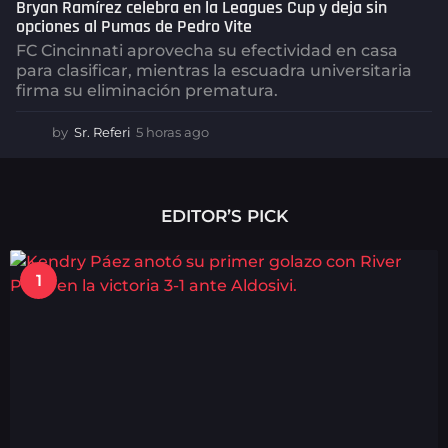
Bryan Ramírez celebra en la Leagues Cup y deja sin
opciones al Pumas de Pedro Vite
FC Cincinnati aprovecha su efectividad en casa
para clasificar, mientras la escuadra universitaria
firma su eliminación prematura.
by
Sr. Referi
5 horas ago
5
h
o
r
a
EDITOR’S PICK
s
a
g
1
o