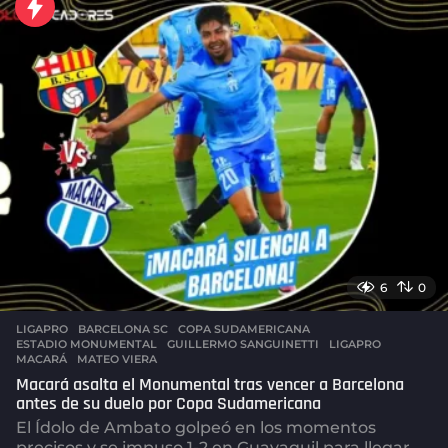
n
u
t
o
s
a
g
o
6
0
LIGAPRO
BARCELONA SC
,
COPA SUDAMERICANA
,
ESTADIO MONUMENTAL
,
GUILLERMO SANGUINETTI
,
LIGAPRO
,
MACARÁ
,
MATEO VIERA
Macará asalta el Monumental tras vencer a Barcelona
antes de su duelo por Copa Sudamericana
El Ídolo de Ambato golpeó en los momentos
precisos y se impuso 1-2 en Guayaquil para llegar