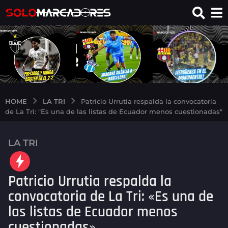
LA TRI
HOME
Patricio Urrutia respalda la convocatoria
de La Tri: "Es una de las listas de Ecuador menos cuestionadas"
LA TRI
2
m
e
Patricio Urrutia respalda la
s
e
convocatoria de La Tri: «Es una de
s
las listas de Ecuador menos
a
cuestionadas»