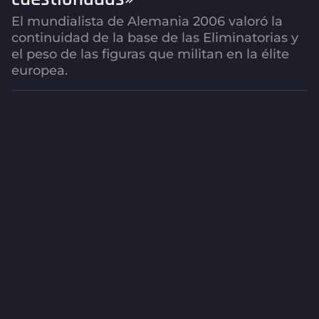
g
o
El mundialista de Alemania 2006 valoró la
2
continuidad de la base de las Eliminatorias y
m
el peso de las figuras que militan en la élite
e
europea.
s
e
s
a
g
o