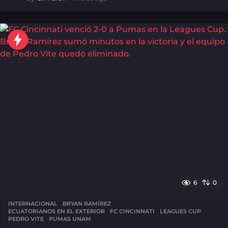
h
o
r
a
s
a
g
o
6
0
INTERNACIONAL
BRYAN RAMÍREZ
,
ECUATORIANOS EN EL EXTERIOR
,
FC CINCINNATI
,
LEAGUES CUP
,
PEDRO VITE
,
PUMAS UNAM