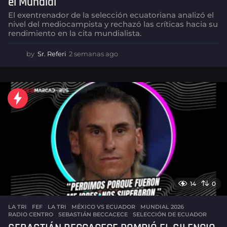
el Mundial
El exentrenador de la selección ecuatoriana analizó el
nivel del mediocampista y rechazó las críticas hacia su
rendimiento en la cita mundialista.
by
Sr. Referi
2 semanas ago
2
s
e
m
a
n
a
s
a
g
o
14
0
LA TRI
FEF
,
LA TRI
,
MÉXICO VS ECUADOR
,
MUNDIAL 2026
,
RADIO CENTRO
,
SEBASTIÁN BECCACECE
,
SELECCIÓN DE ECUADOR