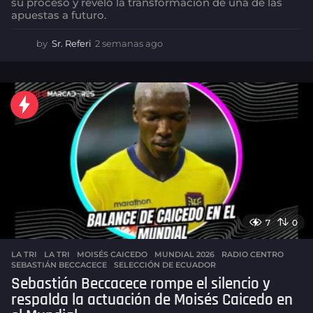
su proceso y reveló la transformación de una de las
apuestas a futuro.
by
Sr. Referi
2 semanas ago
2
s
e
m
a
n
a
s
a
g
o
7
0
LA TRI
LA TRI
,
MOISÉS CAICEDO
,
MUNDIAL 2026
,
RADIO CENTRO
,
SEBASTIÁN BECCACECE
,
SELECCIÓN DE ECUADOR
Sebastián Beccacece rompe el silencio y
respalda la actuación de Moisés Caicedo en