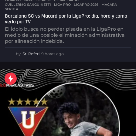
GUILLERMO SANGUINETTI
,
LIGA PRO
,
LIGAPRO 2026
,
MACARÁ
,
SERIE A
Barcelona SC vs Macará por la LigaPro: día, hora y como
verlo por TV
El Ídolo busca no perder pisada en la LigaPro en
medio de una posible eliminación administrativa
por alineación indebida.
by
Sr. Referi
9 horas ago
9
h
o
r
a
s
a
g
o