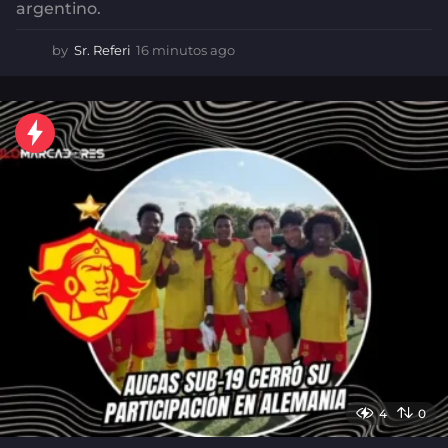
argentino.
by
Sr. Referi
16 minutos ago
1
6
m
i
n
u
t
o
s
a
g
o
4
0