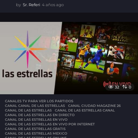
by
Sr. Referi
4 años ago
4
a
ñ
o
s
a
g
o
32
0
CANALES TV PARA VER LOS PARTIDOS
CANAL CANAL DE LAS ESTRELLAS
,
CANAL CIUDAD MAGAZINE 26
,
CANAL DE LAS ESTRELLAS
,
CANAL DE LAS ESTRELLAS CANAL
,
CANAL DE LAS ESTRELLAS EN DIRECTO
,
CANAL DE LAS ESTRELLAS EN VIVO
,
CANAL DE LAS ESTRELLAS EN VIVO POR INTERNET
,
CANAL DE LAS ESTRELLAS GRATIS
,
CANAL DE LAS ESTRELLAS MEXICO
,
CANAL DE LAS ESTRELLAS ONLINE
,