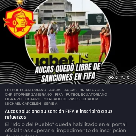
a
g
o
6
0
FÚTBOL ECUATORIANO
,
AUCAS
AUCAS
,
BRIAN OYOLA
,
CHRISTOPHER ZAMBRANO
,
FIFA
,
FÚTBOL ECUATORIANO
,
LIGA PRO
,
LIGAPRO
,
MERCADO DE PASES ECUADOR
,
MICHAEL CARCELÉN
,
SERIE A
Aucas soluciona su sanción FIFA e inscribirá a sus
refuerzos
El "Ídolo del Pueblo" queda habilitado en el portal
oficial tras superar el impedimento de inscripción