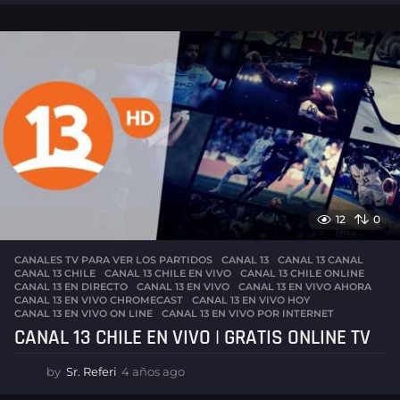
ñ
o
s
a
g
o
12
0
CANALES TV PARA VER LOS PARTIDOS
CANAL 13
,
CANAL 13 CANAL
,
CANAL 13 CHILE
,
CANAL 13 CHILE EN VIVO
,
CANAL 13 CHILE ONLINE
,
CANAL 13 EN DIRECTO
,
CANAL 13 EN VIVO
,
CANAL 13 EN VIVO AHORA
,
CANAL 13 EN VIVO CHROMECAST
,
CANAL 13 EN VIVO HOY
,
CANAL 13 EN VIVO ON LINE
,
CANAL 13 EN VIVO POR INTERNET
CANAL 13 CHILE EN VIVO | GRATIS ONLINE TV
by
Sr. Referi
4 años ago
3
a