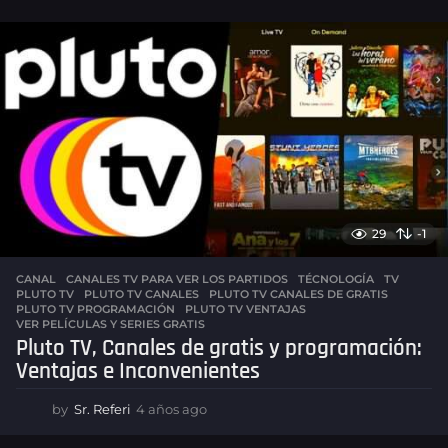
29
-1
CANAL
,
CANALES TV PARA VER LOS PARTIDOS
,
TÉCNOLOGÍA
,
TV
PLUTO TV
,
PLUTO TV CANALES
,
PLUTO TV CANALES DE GRATIS
,
PLUTO TV PROGRAMACIÓN
,
PLUTO TV VENTAJAS
,
VER PELÍCULAS Y SERIES GRATIS
Pluto TV, Canales de gratis y programación:
Ventajas e Inconvenientes
by
Sr. Referi
4 años ago
4
a
ñ