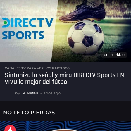
a
g
o
17
0
CANALES TV PARA VER LOS PARTIDOS
Sintoniza la señal y mira DIRECTV Sports EN
VIVO lo mejor del fútbol
by
Sr. Referi
4 años ago
4
a
ñ
o
NO TE LO PIERDAS
s
a
g