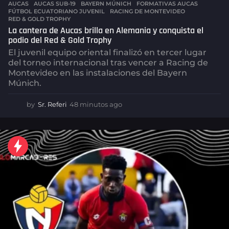
AUCAS
AUCAS SUB-19
,
BAYERN MÚNICH
,
FORMATIVAS AUCAS
,
FÚTBOL ECUATORIANO JUVENIL
,
RACING DE MONTEVIDEO
,
RED & GOLD TROPHY
La cantera de Aucas brilla en Alemania y conquista el
podio del Red & Gold Trophy
El juvenil equipo oriental finalizó en tercer lugar
del torneo internacional tras vencer a Racing de
Montevideo en las instalaciones del Bayern
Múnich.
by
Sr. Referi
48 minutos ago
4
8
m
i
n
u
t
o
s
a
g
o