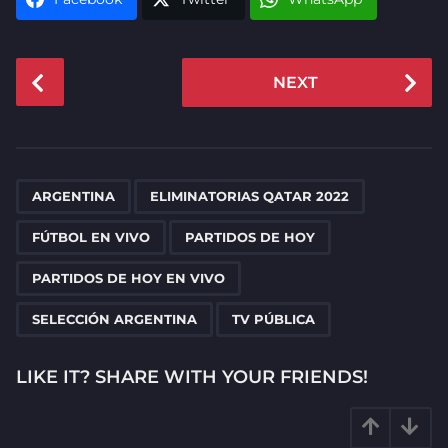
P
NEXT
o
s
t
P
,
,
,
,
,
,
a
ARGENTINA
ELIMINATORIAS QATAR 2022
g
FÚTBOL EN VIVO
PARTIDOS DE HOY
i
n
PARTIDOS DE HOY EN VIVO
a
SELECCIÓN ARGENTINA
TV PÚBLICA
t
i
LIKE IT? SHARE WITH YOUR FRIENDS!
o
n