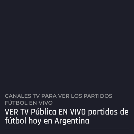
CANALES TV PARA VER LOS PARTIDOS
,
5
FÚTBOL EN VIVO
a
VER TV Pública EN VIVO partidos de
ñ
o
fútbol hoy en Argentina
s
a