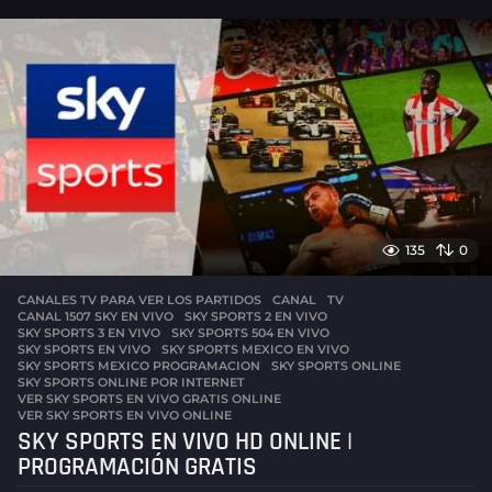
o
s
a
g
o
135
0
CANALES TV PARA VER LOS PARTIDOS
,
CANAL
,
TV
CANAL 1507 SKY EN VIVO
,
SKY SPORTS 2 EN VIVO
,
SKY SPORTS 3 EN VIVO
,
SKY SPORTS 504 EN VIVO
,
SKY SPORTS EN VIVO
,
SKY SPORTS MEXICO EN VIVO
,
SKY SPORTS MEXICO PROGRAMACION
,
SKY SPORTS ONLINE
,
SKY SPORTS ONLINE POR INTERNET
,
VER SKY SPORTS EN VIVO GRATIS ONLINE
,
VER SKY SPORTS EN VIVO ONLINE
SKY SPORTS EN VIVO HD ONLINE |
PROGRAMACIÓN GRATIS