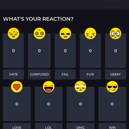
WHAT'S YOUR REACTION?
0
0
0
0
0
HATE
CONFUSED
FAIL
FUN
GEEKY
0
0
0
0
LOVE
LOL
OMG
WIN