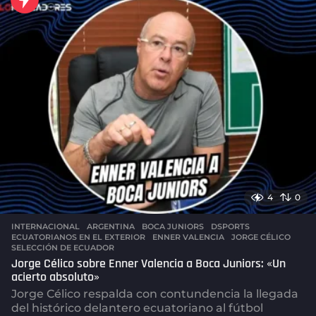
o
4
0
INTERNACIONAL
,
ARGENTINA
BOCA JUNIORS
,
DSPORTS
,
ECUATORIANOS EN EL EXTERIOR
,
ENNER VALENCIA
,
JORGE CÉLICO
,
SELECCIÓN DE ECUADOR
Jorge Célico sobre Enner Valencia a Boca Juniors: «Un
acierto absoluto»
Jorge Célico respalda con contundencia la llegada
del histórico delantero ecuatoriano al fútbol