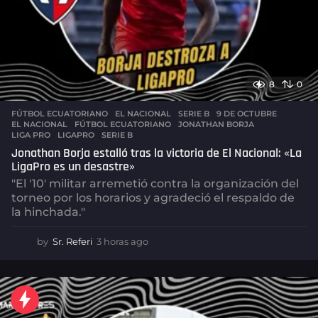
8
0
FÚTBOL ECUATORIANO
,
EL NACIONAL
,
SERIE B
9 DE OCTUBRE
,
EL NACIONAL
,
FÚTBOL ECUATORIANO
,
JONATHAN BORJA
,
LIGA PRO
,
LIGAPRO
,
SERIE B
Jonathan Borja estalló tras la victoria de El Nacional: «La
LigaPro es un desastre»
"El '10' militar arremetió contra la organización del
torneo por los horarios y agradeció el respaldo de
la hinchada."
by
Sr. Referi
3 horas ago
3
h
o
r
a
s