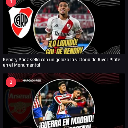
1
g
o
Kendry Páez sella con un golazo la victoria de River Plate
en el Monumental
2