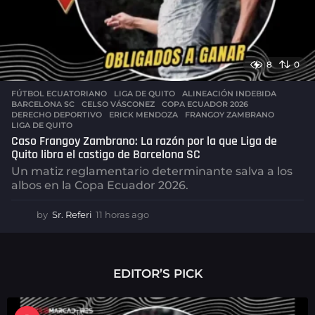
8
0
FÚTBOL ECUATORIANO
,
LIGA DE QUITO
ALINEACIÓN INDEBIDA
,
BARCELONA SC
,
CELSO VÁSCONEZ
,
COPA ECUADOR 2026
,
DERECHO DEPORTIVO
,
ERICK MENDOZA
,
FRANGOY ZAMBRANO
,
LIGA DE QUITO
Caso Frangoy Zambrano: La razón por la que Liga de
Quito libra el castigo de Barcelona SC
Un matiz reglamentario determinante salva a los
albos en la Copa Ecuador 2026.
by
Sr. Referi
11 horas ago
1
1
h
o
r
EDITOR’S PICK
a
s
a