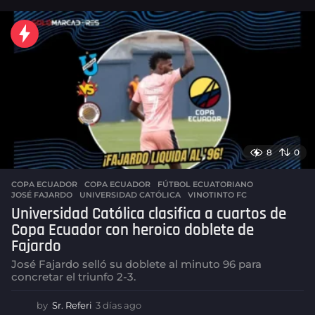
a
s
a
g
o
8
0
COPA ECUADOR
COPA ECUADOR
,
FÚTBOL ECUATORIANO
,
JOSÉ FAJARDO
,
UNIVERSIDAD CATÓLICA
,
VINOTINTO FC
Universidad Católica clasifica a cuartos de
Copa Ecuador con heroico doblete de
Fajardo
José Fajardo selló su doblete al minuto 96 para
concretar el triunfo 2-3.
by
Sr. Referi
3 días ago
3