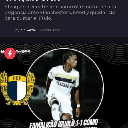
El zaguero ecuatoriano sumó 61 minutos de alta
exigencia ante Manchester United y queda listo
para buscar el título.
by
Sr. Referi
3 horas ago
3
h
o
r
a
s
a
g
o