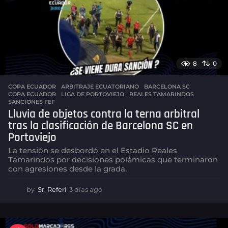
o
8
0
COPA ECUADOR
ARBITRAJE ECUATORIANO
,
BARCELONA SC
,
COPA ECUADOR
,
LIGA DE PORTOVIEJO
,
REALES TAMARINDOS
,
SANCIONES FEF
Lluvia de objetos contra la terna arbitral
tras la clasificación de Barcelona SC en
Portoviejo
La tensión se desbordó en el Estadio Reales
Tamarindos por decisiones polémicas que terminaron
con agresiones desde la grada.
by
Sr. Referi
3 días ago
3
d
í
a