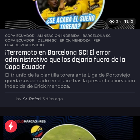
24
0
COPA ECUADOR
ALINEACION INDEBIDA
,
BARCELONA SC
,
COPA ECUADOR
,
DELFIN SC
,
ERICK MENDOZA
,
FEF
,
LIGA DE PORTOVIEJO
¡Terremoto en Barcelona SC! El error
administrativo que los dejaría fuera de la
Copa Ecuador
El triunfo de la plantilla torera ante Liga de Portoviejo
queda suspendido en el aire tras la presunta alineación
indebida de Erick Mendoza.
by
Sr. Referi
3 días ago
3
d
í
a
s
a
g