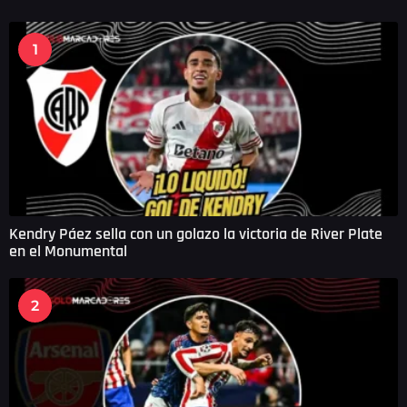
s
a
g
1
o
Kendry Páez sella con un golazo la victoria de River Plate
en el Monumental
2