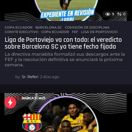
9
0
COPA ECUADOR
BARCELONA SC
,
COMISIÓN DE DISCIPLINA
,
COMITÉ EJECUTIVO
,
COPA ECUADOR
,
FEF
,
LIGA DE PORTOVIEJO
Liga de Portoviejo va con todo: el veredicto
sobre Barcelona SC ya tiene fecha fijada
La directiva manabita formalizó sus descargos ante la
FEF y la resolución definitiva se anunciará la próxima
semana.
by
Sr. Referi
2 días ago
2
d
í
a
s
a
g
o