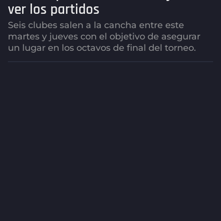
ver los partidos
g
o
Seis clubes salen a la cancha entre este
2
martes y jueves con el objetivo de asegurar
m
un lugar en los octavos de final del torneo.
e
s
e
s
a
g
o