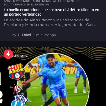
ANGELO PRECIADO
,
ASISTENCIAS
,
ATLÉTICO MINEIRO
,
ECUATORIANOS EN EL EXTERIOR
La huella ecuatoriana que sostuvo al Atlético Mineiro en
un partido vertiginoso
La solidez de Alan Franco y las asistencias de
Preciado y Minda marcaron la jornada del 'Galo'.
by
Sr. Referi
10 minutos ago
1
0
m
i
n
u
t
o
s
a
g
o