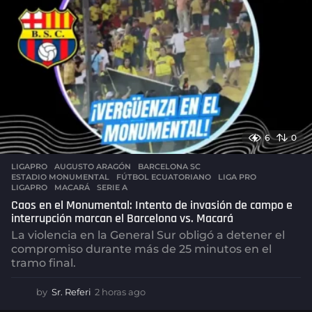
a
g
o
6
0
LIGAPRO
AUGUSTO ARAGÓN
,
BARCELONA SC
,
ESTADIO MONUMENTAL
,
FÚTBOL ECUATORIANO
,
LIGA PRO
,
LIGAPRO
,
MACARÁ
,
SERIE A
Caos en el Monumental: Intento de invasión de campo e
interrupción marcan el Barcelona vs. Macará
La violencia en la General Sur obligó a detener el
compromiso durante más de 25 minutos en el
tramo final.
by
Sr. Referi
2 horas ago
2
h