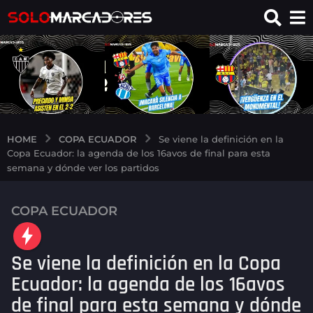
COPA ECUADOR
HOME
Se viene la definición en la
Copa Ecuador: la agenda de los 16avos de final para esta
semana y dónde ver los partidos
COPA ECUADOR
2
m
e
Se viene la definición en la Copa
s
e
Ecuador: la agenda de los 16avos
s
de final para esta semana y dónde
a