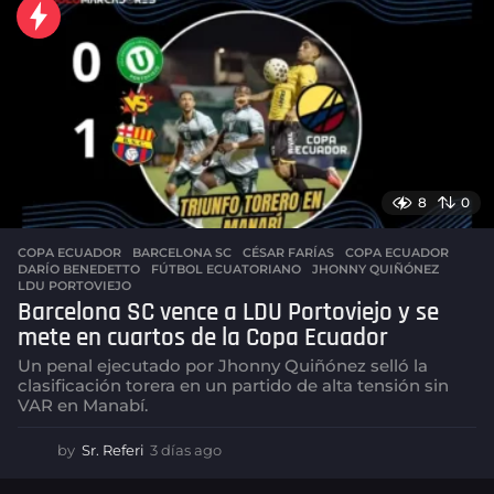
s
a
g
o
8
0
COPA ECUADOR
BARCELONA SC
,
CÉSAR FARÍAS
,
COPA ECUADOR
,
DARÍO BENEDETTO
,
FÚTBOL ECUATORIANO
,
JHONNY QUIÑÓNEZ
,
LDU PORTOVIEJO
Barcelona SC vence a LDU Portoviejo y se
mete en cuartos de la Copa Ecuador
Un penal ejecutado por Jhonny Quiñónez selló la
clasificación torera en un partido de alta tensión sin
VAR en Manabí.
by
Sr. Referi
3 días ago
3
d
í