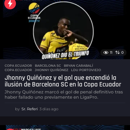
s
a
g
o
11
0
COPA ECUADOR
BARCELONA SC
,
BRYAN CARABALÍ
,
COPA ECUADOR
,
JHONNY QUIÑÓNEZ
,
LDU PORTOVIEJO
Jhonny Quiñónez y el gol que encendió la
ilusión de Barcelona SC en la Copa Ecuador
Jhonny Quiñónez marcó el gol de penal definitivo tras
haber fallado uno previamente en LigaPro.
by
Sr. Referi
3 días ago
3
d
í
a