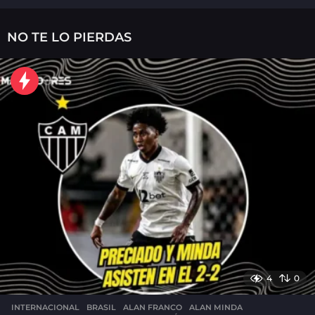
d
í
a
NO TE LO PIERDAS
s
a
g
o
4
0
INTERNACIONAL
,
BRASIL
ALAN FRANCO
,
ALAN MINDA
,