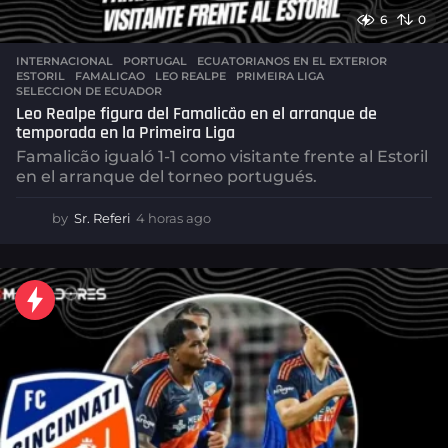
6
0
INTERNACIONAL
,
PORTUGAL
ECUATORIANOS EN EL EXTERIOR
,
ESTORIL
,
FAMALICAO
,
LEO REALPE
,
PRIMEIRA LIGA
,
SELECCION DE ECUADOR
Leo Realpe figura del Famalicão en el arranque de
temporada en la Primeira Liga
Famalicão igualó 1-1 como visitante frente al Estoril
en el arranque del torneo portugués.
by
Sr. Referi
4 horas ago
4
h
o
r
a
s
a
g
o