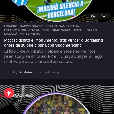
6
0
LIGAPRO
BARCELONA SC
,
COPA SUDAMERICANA
,
ESTADIO MONUMENTAL
,
GUILLERMO SANGUINETTI
,
LIGAPRO
,
MACARÁ
,
MATEO VIERA
Macará asalta el Monumental tras vencer a Barcelona
antes de su duelo por Copa Sudamericana
El Ídolo de Ambato golpeó en los momentos
precisos y se impuso 1-2 en Guayaquil para llegar
motivado a su cruce internacional.
by
Sr. Referi
55 minutos ago
5
5
m
i
n
u
t
o
s