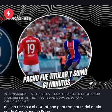
o
r
a
s
a
g
o
6
0
INTERNACIONAL
ASTON VILLA
,
ECUATORIANOS EN EL EXTERIOR
,
MANCHESTER UNITED
,
PSG
,
SUPERCOPA DE EUROPA
,
WILLIAN PACHO
Willian Pacho y el PSG afinan puntería antes del duelo
por la Supercopa de Europa