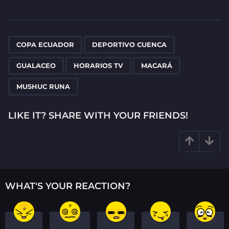
s
t
P
,
,
,
,
,
a
COPA ECUADOR
DEPORTIVO CUENCA
g
GUALACEO
HORARIOS TV
MACARÁ
i
n
MUSHUC RUNA
a
t
LIKE IT? SHARE WITH YOUR FRIENDS!
i
o
n
WHAT'S YOUR REACTION?