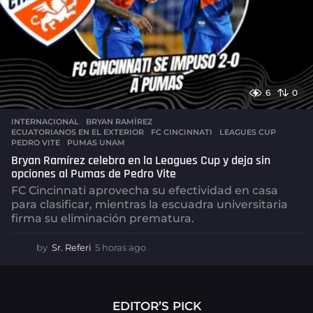
6
0
INTERNACIONAL
BRYAN RAMÍREZ
,
ECUATORIANOS EN EL EXTERIOR
,
FC CINCINNATI
,
LEAGUES CUP
,
PEDRO VITE
,
PUMAS UNAM
Bryan Ramírez celebra en la Leagues Cup y deja sin
opciones al Pumas de Pedro Vite
FC Cincinnati aprovecha su efectividad en casa
para clasificar, mientras la escuadra universitaria
firma su eliminación prematura.
by
Sr. Referi
5 horas ago
5
h
o
r
a
EDITOR’S PICK