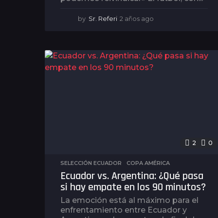
by
Sr. Referi
2 años ago
2
a
ñ
o
s
a
g
o
2
0
SELECCIÓN ECUADOR
,
COPA AMÉRICA
Ecuador vs. Argentina: ¿Qué pasa
si hay empate en los 90 minutos?
La emoción está al máximo para el
enfrentamiento entre Ecuador y