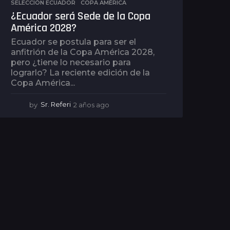
SELECCIÓN ECUADOR
,
COPA AMÉRICA
¿Ecuador será Sede de la Copa
América 2028?
Ecuador se postula para ser el
anfitrión de la Copa América 2028,
pero ¿tiene lo necesario para
lograrlo? La reciente edición de la
Copa América...
by
Sr. Referi
2 años ago
2
a
ñ
o
s
a
g
o