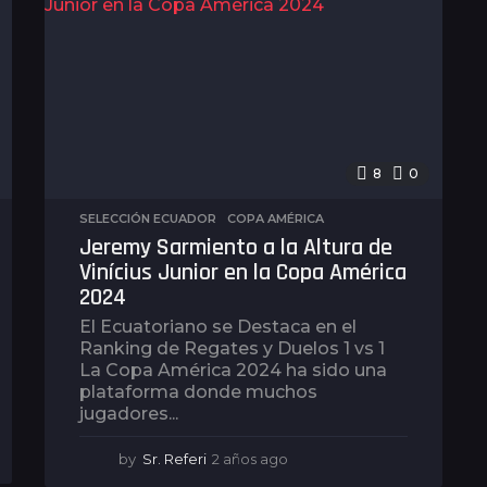
8
0
SELECCIÓN ECUADOR
,
COPA AMÉRICA
Jeremy Sarmiento a la Altura de
Vinícius Junior en la Copa América
2024
El Ecuatoriano se Destaca en el
Ranking de Regates y Duelos 1 vs 1
La Copa América 2024 ha sido una
plataforma donde muchos
jugadores...
by
Sr. Referi
2 años ago
2
a