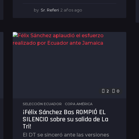
by
Sr. Referi
2 años ago
2
a
ñ
o
s
a
g
o
2
0
SELECCIÓN ECUADOR
,
COPA AMÉRICA
¡Félix Sánchez Bas ROMPIÓ EL
SILENCIO sobre su salida de La
Tri!
El DT se sinceró ante las versiones