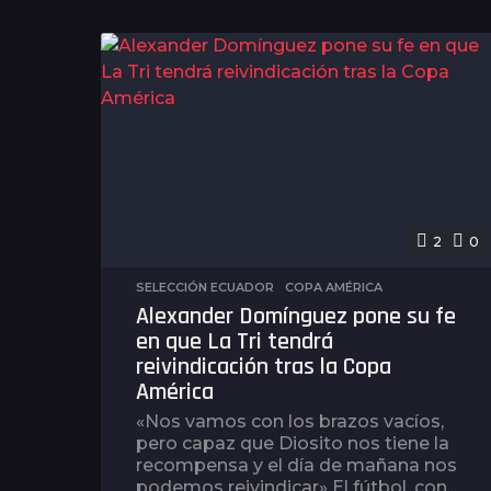
ñ
o
s
a
g
o
2
0
SELECCIÓN ECUADOR
,
COPA AMÉRICA
Alexander Domínguez pone su fe
en que La Tri tendrá
reivindicación tras la Copa
América
«Nos vamos con los brazos vacíos,
pero capaz que Diosito nos tiene la
recompensa y el día de mañana nos
podemos reivindicar» El fútbol, con...