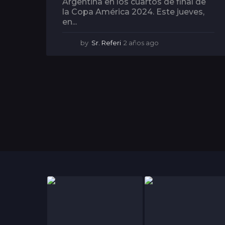
Argentina en los cuartos de final de
la Copa América 2024. Este jueves,
en...
by
Sr. Referi
2 años ago
2
a
ñ
o
s
a
g
o