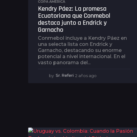
COPA AMÉRICA
Kendry Páez: La promesa
Ecuatoriana que Conmebol
destaca junto a Endrick y
Garnacho
Conmebol incluye a Kendry Páez en
una selecta lista con Endrick y
Garnacho, destacando su enorme
potencial a nivel internacional. En el
vasto panorama del...
by
Sr. Referi
2 años ago
2
a
ñ
o
s
a
g
o