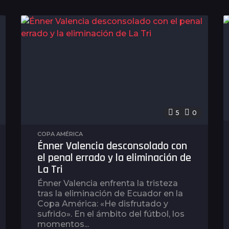
ñ
o
s
a
g
o
5
0
COPA AMÉRICA
Énner Valencia desconsolado con
el penal errado y la eliminación de
La Tri
Énner Valencia enfrenta la tristeza
tras la eliminación de Ecuador en la
Copa América: «He disfrutado y
sufrido». En el ámbito del fútbol, los
momentos...