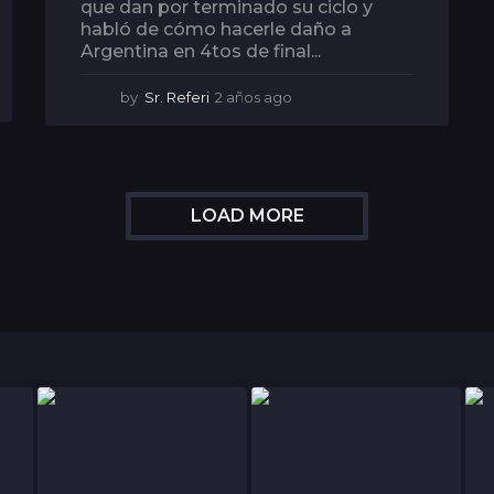
que dan por terminado su ciclo y
habló de cómo hacerle daño a
Argentina en 4tos de final...
by
Sr. Referi
2 años ago
2
a
ñ
o
s
a
LOAD MORE
g
o