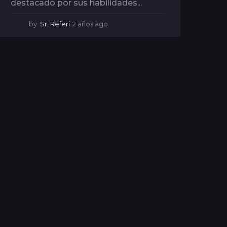
destacado por sus habilidades...
by
Sr. Referi
2 años ago
2
a
ñ
o
s
a
g
o