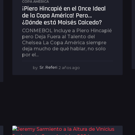
COPA AMÉRICA
¡Piero Hincapié en el Once Ideal
de la Copa América! Pero…
¿Dónde está Moisés Caicedo?
CONMEBOL Incluye a Piero Hincapié
pero Deja Fuera al Talento del
Chelsea La Copa América siempre
deja mucho de qué hablar, no solo
por el...
by
Sr. Referi
2 años ago
2
a
ñ
o
s
a
g
o